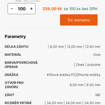
Kód
:
262.27.047
-
+
239,00 Kč
za 100 ks bez DPH
Do seznamu
Parametry
DÉLKA ZÁVITU
| 8,00 mm
| 12,00 mm
| 12.00 mm
MATERIÁL
Ocel
BARVA/POVRCHOVÁ
| Zinek
| prázdné
ÚPRAVA
DRÁŽKA
Křížová drážka PZ2|Plochá drážka
OTVOR PRO
8,00 mm
| 8.00 mm
ZÁVORU
ZÁVIT
M6
ROZMĚR VRTÁNÍ
| 34,00 mm
| 24,00 mm
| 34.00 mm