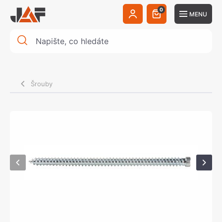
0
MENU
Šrouby