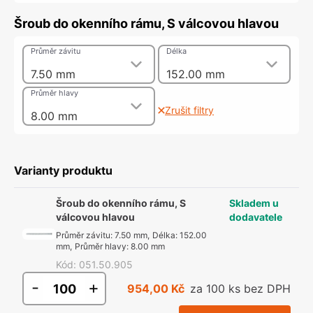
Šroub do okenního rámu, S válcovou hlavou
Průměr závitu
Délka
7.50 mm
152.00 mm
Průměr hlavy
Zrušit filtry
8.00 mm
Varianty produktu
Šroub do okenního rámu, S
Skladem u
válcovou hlavou
dodavatele
Průměr závitu
:
7.50 mm
,
Délka
:
152.00
mm
,
Průměr hlavy
:
8.00 mm
Kód
:
051.50.905
-
+
954,00 Kč
za 100 ks bez DPH