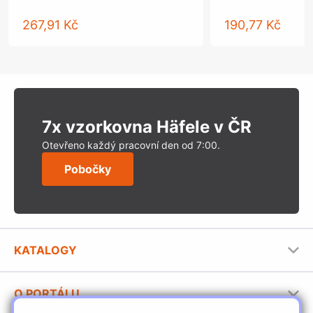
267,91 Kč
190,77 Kč
7x vzorkovna Häfele v ČR
Otevřeno každý pracovní den od 7:00.
Pobočky
KATALOGY
Nábytkové kování Häfele
O PORTÁLU
Stavební katalog Häfele