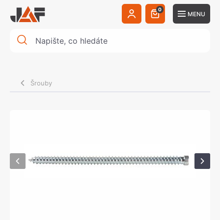
0
MENU
Šrouby