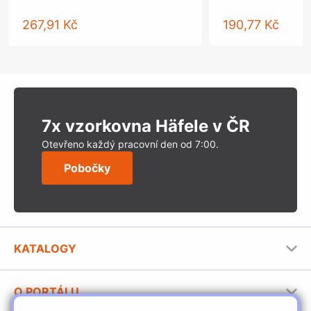
267,91 Kč
190,77 Kč
7x vzorkovna Häfele v ČR
Otevřeno každý pracovní den od 7:00.
Pobočky
KATALOGY
Nábytkové kování Häfele
O PORTÁLU
Stavební katalog Häfele