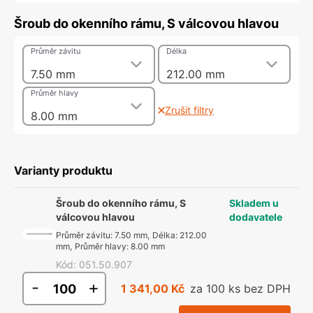
Šroub do okenního rámu, S válcovou hlavou
Průměr závitu
Délka
7.50 mm
212.00 mm
Průměr hlavy
Zrušit filtry
8.00 mm
Varianty produktu
Šroub do okenního rámu, S
Skladem u
válcovou hlavou
dodavatele
Průměr závitu
:
7.50 mm
,
Délka
:
212.00
mm
,
Průměr hlavy
:
8.00 mm
Kód
:
051.50.907
-
+
1 341,00 Kč
za 100 ks bez DPH