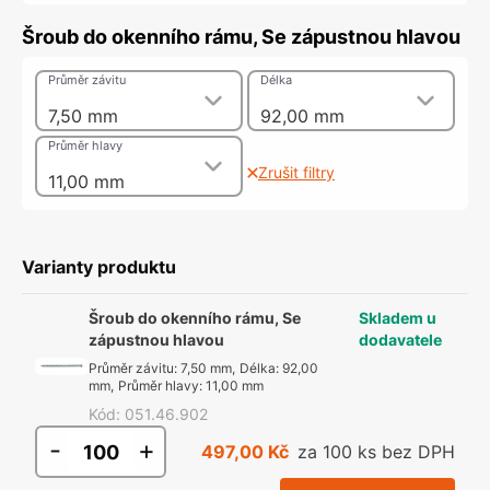
Šroub do okenního rámu, Se zápustnou hlavou
Průměr závitu
Délka
7,50 mm
92,00 mm
Průměr hlavy
Zrušit filtry
11,00 mm
Varianty produktu
Šroub do okenního rámu, Se
Skladem u
zápustnou hlavou
dodavatele
Průměr závitu
:
7,50 mm
,
Délka
:
92,00
mm
,
Průměr hlavy
:
11,00 mm
Kód
:
051.46.902
-
+
497,00 Kč
za 100 ks bez DPH