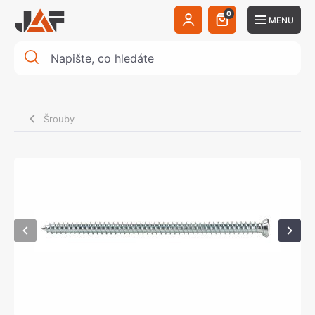
0
MENU
Šrouby