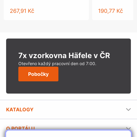
267,91 Kč
190,77 Kč
7x vzorkovna Häfele v ČR
Otevřeno každý pracovní den od 7:00.
Pobočky
KATALOGY
Nábytkové kování Häfele
O PORTÁLU
Stavební katalog Häfele