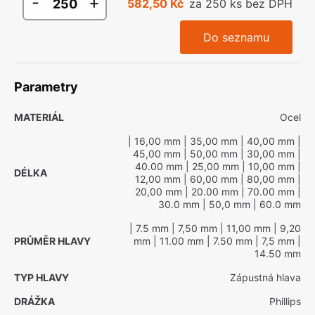
-
+
582,50 Kč
za 250 ks bez DPH
Do seznamu
Parametry
MATERIÁL
Ocel
| 16,00 mm
| 35,00 mm
| 40,00 mm
|
45,00 mm
| 50,00 mm
| 30,00 mm
|
40.00 mm
| 25,00 mm
| 10,00 mm
|
DÉLKA
12,00 mm
| 60,00 mm
| 80,00 mm
|
20,00 mm
| 20.00 mm
| 70.00 mm
|
30.0 mm
| 50,0 mm
| 60.0 mm
| 7.5 mm
| 7,50 mm
| 11,00 mm
| 9,20
PRŮMĚR HLAVY
mm
| 11.00 mm
| 7.50 mm
| 7,5 mm
|
14.50 mm
TYP HLAVY
Zápustná hlava
DRÁŽKA
Phillips