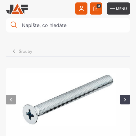
0
MENU
Šrouby