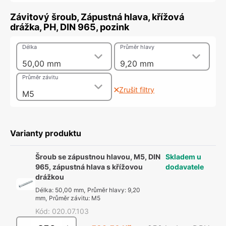
Závitový šroub, Zápustná hlava, křížová
drážka, PH, DIN 965, pozink
Délka
Průměr hlavy
50,00 mm
9,20 mm
Průměr závitu
Zrušit filtry
M5
Varianty produktu
Šroub se zápustnou hlavou, M5, DIN
Skladem u
965, zápustná hlava s křížovou
dodavatele
drážkou
Délka
:
50,00 mm
,
Průměr hlavy
:
9,20
mm
,
Průměr závitu
:
M5
Kód
:
020.07.103