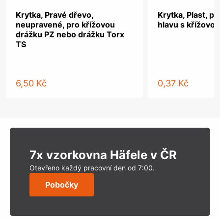
Krytka, Pravé dřevo,
Krytka, Plast, p
neupravené, pro křížovou
hlavu s křížovo
drážku PZ nebo drážku Torx
TS
6,50 Kč
0,37 Kč
7x vzorkovna Häfele v ČR
Otevřeno každý pracovní den od 7:00.
Pobočky