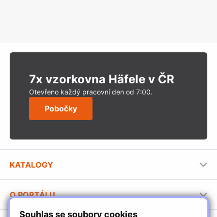
7x vzorkovna Häfele v ČR
Otevřeno každý pracovní den od 7:00.
Pobočky
KATALOGY
Nábytkové kování Häfele
O PORTÁLU
Stavební katalog Häfele
Souhlas se soubory cookies
Provozovatel portálu
Brožury Häfele