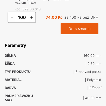
max.
:
40.00 mm
Kód
:
079.00.013
-
+
74,00 Kč
za 100 ks bez DPH
Do seznamu
Parametry
DÉLKA
| 160.00 mm
ŠÍŘKA
| 2.60 mm
TYP PRODUKTU
| Stahovací páska
MATERIÁL
| Polyamid
BARVA
| Přírodní
PRŮMĚR SVAZKU
| 40.00 mm
MAX.