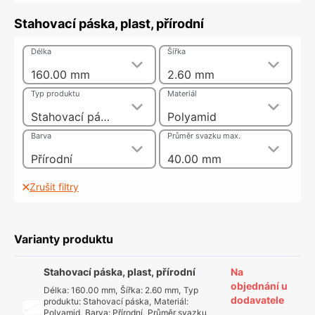
Stahovací páska, plast, přírodní
Délka
Šířka
160.00 mm
2.60 mm
Typ produktu
Materiál
Stahovací páska
Polyamid
Barva
Průměr svazku max.
Přírodní
40.00 mm
Zrušit filtry
Varianty produktu
Stahovací páska, plast, přírodní
Na
objednání u
Délka
:
160.00 mm
,
Šířka
:
2.60 mm
,
Typ
dodavatele
produktu
:
Stahovací páska
,
Materiál
:
Polyamid
,
Barva
:
Přírodní
,
Průměr svazku