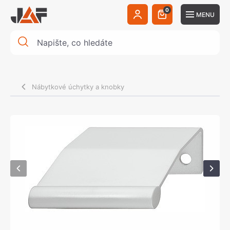
0
MENU
Nábytkové úchytky a knobky