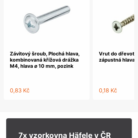
Závitový šroub, Plochá hlava,
Vrut do dřevotř
kombinovaná křížová drážka
zápustná hlava, 
M4, hlava ⌀ 10 mm, pozink
0,83 Kč
0,18 Kč
7x vzorkovna Häfele v ČR