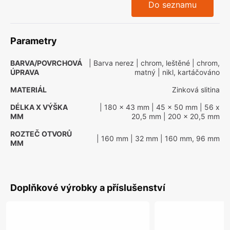
Do seznamu
Parametry
BARVA/POVRCHOVÁ
| Barva nerez
| chrom, leštěné
| chrom,
ÚPRAVA
matný
| nikl, kartáčováno
MATERIÁL
Zinková slitina
DÉLKA X VÝŠKA
| 180 x 43 mm
| 45 x 50 mm
| 56 x
MM
20,5 mm
| 200 x 20,5 mm
ROZTEČ OTVORŮ
| 160 mm
| 32 mm
| 160 mm, 96 mm
MM
Doplňkové výrobky a příslušenství