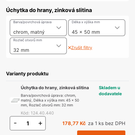
Úchytka do hrany, zinková slitina
Barva/povrchová úprava
Délka x výška mm
chrom, matný
45 x 50 mm
Rozteč otvorů mm
Zrušit filtry
32 mm
Varianty produktu
Úchytka do hrany, zinková slitina
Skladem u
dodavatele
Barva/povrchová úprava
:
chrom,
matný
,
Délka x výška mm
:
45 x 50
mm
,
Rozteč otvorů mm
:
32 mm
Kód
:
124.40.440
-
+
178,77 Kč
za 1 ks bez DPH