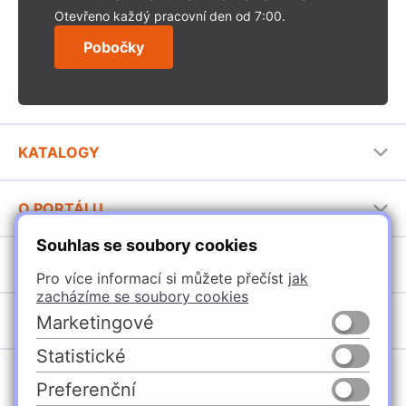
Otevřeno každý pracovní den od 7:00.
Pobočky
KATALOGY
Nábytkové kování Häfele
O PORTÁLU
Stavební katalog Häfele
Souhlas se soubory cookies
Provozovatel portálu
Brožury Häfele
SORTIMENT
Jak používat portál
Pro více informací si můžete přečíst
jak
zacházíme se soubory cookies
Úchytky
POBOČKY
Marketingové
Nábytkové kování
Statistické
Domašín
Vybavení kuchyní
Preferenční
Vyškov
Osvětlení a elektro
Česko
Slovensko