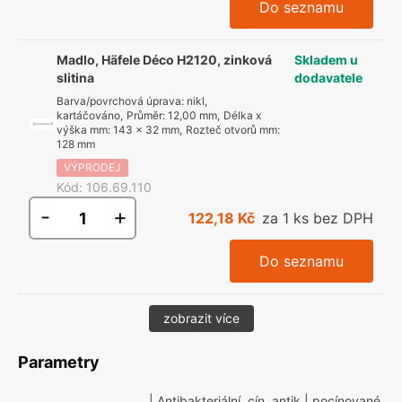
Do seznamu
Madlo, Häfele Déco H2120, zinková
Skladem u
slitina
dodavatele
Barva/povrchová úprava
:
nikl,
kartáčováno
,
Průměr
:
12,00 mm
,
Délka x
výška mm
:
143 x 32 mm
,
Rozteč otvorů mm
:
128 mm
VÝPRODEJ
Kód
:
106.69.110
-
+
122,18 Kč
za 1 ks bez DPH
Do seznamu
zobrazit více
Parametry
| Antibakteriální, cín, antik
| pocínované,