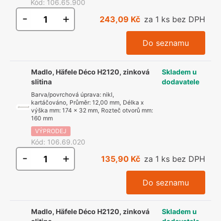
Kód
:
106.65.900
-
+
243,09 Kč
za 1 ks bez DPH
Do seznamu
Madlo, Häfele Déco H2120, zinková
Skladem u
slitina
dodavatele
Barva/povrchová úprava
:
nikl,
kartáčováno
,
Průměr
:
12,00 mm
,
Délka x
výška mm
:
174 x 32 mm
,
Rozteč otvorů mm
:
160 mm
VÝPRODEJ
Kód
:
106.69.020
-
+
135,90 Kč
za 1 ks bez DPH
Do seznamu
Madlo, Häfele Déco H2120, zinková
Skladem u