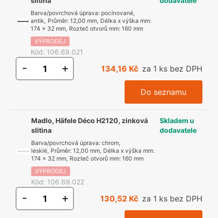
slitina
dodavatele
Barva/povrchová úprava
:
pocínované,
antik
,
Průměr
:
12,00 mm
,
Délka x výška mm
:
174 x 32 mm
,
Rozteč otvorů mm
:
160 mm
VÝPRODEJ
Kód
:
106.69.021
-
+
134,16 Kč
za 1 ks bez DPH
Do seznamu
Madlo, Häfele Déco H2120, zinková
Skladem u
slitina
dodavatele
Barva/povrchová úprava
:
chrom,
lesklé
,
Průměr
:
12,00 mm
,
Délka x výška mm
:
174 x 32 mm
,
Rozteč otvorů mm
:
160 mm
VÝPRODEJ
Kód
:
106.69.022
-
+
130,52 Kč
za 1 ks bez DPH