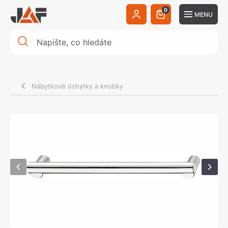
0
MENU
Nábytkové úchytky a knobky