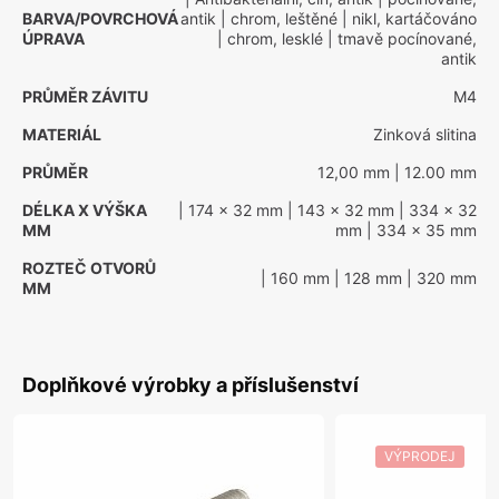
BARVA/POVRCHOVÁ
antik
| chrom, leštěné
| nikl, kartáčováno
ÚPRAVA
| chrom, lesklé
| tmavě pocínované,
antik
PRŮMĚR ZÁVITU
M4
MATERIÁL
Zinková slitina
PRŮMĚR
12,00 mm
| 12.00 mm
DÉLKA X VÝŠKA
| 174 x 32 mm
| 143 x 32 mm
| 334 x 32
MM
mm
| 334 x 35 mm
ROZTEČ OTVORŮ
| 160 mm
| 128 mm
| 320 mm
MM
Doplňkové výrobky a příslušenství
VÝPRODEJ