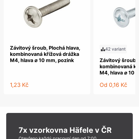
Závitový šroub, Plochá hlava,
42 variant
kombinovaná křížová drážka
M4, hlava ⌀ 10 mm, pozink
Závitový šroub, 
kombinovaná kř
M4, hlava ⌀ 10 
1,23 Kč
Od
0,16 Kč
7x vzorkovna Häfele v ČR
Otevřeno každý pracovní den od 7:00.