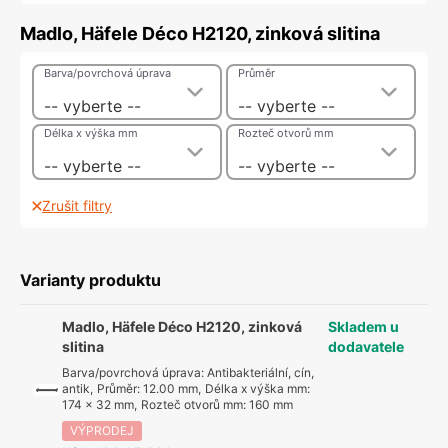
Madlo, Häfele Déco H2120, zinková slitina
Barva/povrchová úprava
Průměr
-- vyberte --
-- vyberte --
Délka x výška mm
Rozteč otvorů mm
-- vyberte --
-- vyberte --
Zrušit filtry
Varianty produktu
Madlo, Häfele Déco H2120, zinková
Skladem u
slitina
dodavatele
Barva/povrchová úprava
:
Antibakteriální, cín,
antik
,
Průměr
:
12.00 mm
,
Délka x výška mm
:
174 x 32 mm
,
Rozteč otvorů mm
:
160 mm
VÝPRODEJ