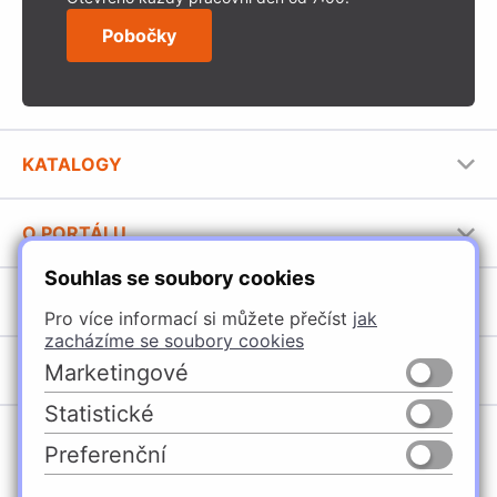
Pobočky
KATALOGY
Nábytkové kování Häfele
O PORTÁLU
Stavební katalog Häfele
Souhlas se soubory cookies
Provozovatel portálu
Brožury Häfele
SORTIMENT
Jak používat portál
Pro více informací si můžete přečíst
jak
zacházíme se soubory cookies
Úchytky
POBOČKY
Marketingové
Nábytkové kování
Statistické
Domašín
Vybavení kuchyní
Preferenční
Vyškov
Osvětlení a elektro
Česko
Slovensko
Ostrava
Posuvné kování