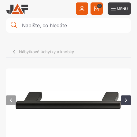
0
MENU
Nábytkové úchytky a knobky