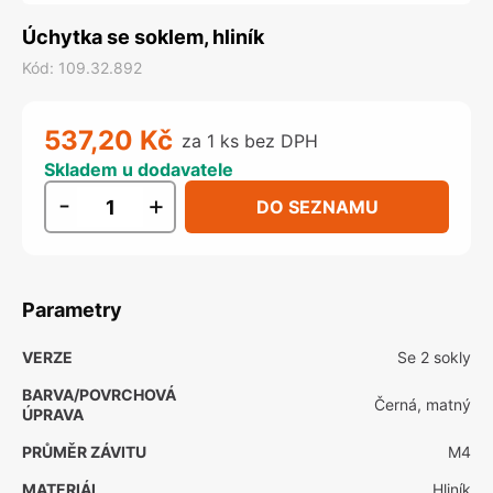
Úchytka se soklem, hliník
Kód
:
109.32.892
537,20 Kč
za 1 ks bez DPH
Skladem u dodavatele
-
+
DO SEZNAMU
Parametry
VERZE
Se 2 sokly
BARVA/POVRCHOVÁ
Černá, matný
ÚPRAVA
PRŮMĚR ZÁVITU
M4
MATERIÁL
Hliník