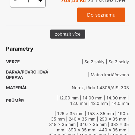
703,43 Kč
za 1 ks bez DPH
Do seznamu
zobrazit více
Parametry
VERZE
| Se 2 sokly
| Se 3 sokly
BARVA/POVRCHOVÁ
| Matná kartáčovaná
ÚPRAVA
MATERIÁL
Nerez, třída 1.4305/AISI 303
| 12,00 mm
| 14,00 mm
| 14.00 mm
|
PRŮMĚR
12.0 mm
| 12,0 mm
| 14.0 mm
| 126 x 35 mm
| 158 x 35 mm
| 190 x
35 mm
| 240 x 35 mm
| 290 x 35 mm
|
318 x 35 mm
| 340 x 35 mm
| 382 x 35
mm
| 390 x 35 mm
| 440 x 35 mm
|