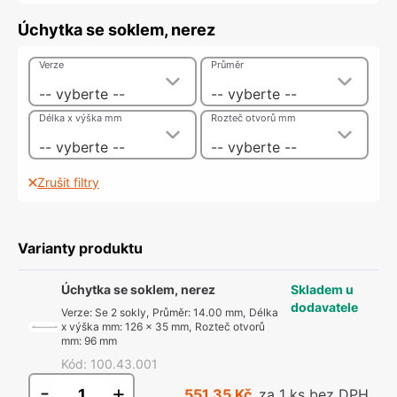
Úchytka se soklem, nerez
Verze
Průměr
-- vyberte --
-- vyberte --
Délka x výška mm
Rozteč otvorů mm
-- vyberte --
-- vyberte --
Zrušit filtry
Varianty produktu
Úchytka se soklem, nerez
Skladem u
dodavatele
Verze
:
Se 2 sokly
,
Průměr
:
14.00 mm
,
Délka
x výška mm
:
126 x 35 mm
,
Rozteč otvorů
mm
:
96 mm
Kód
:
100.43.001
-
+
551,35 Kč
za 1 ks bez DPH