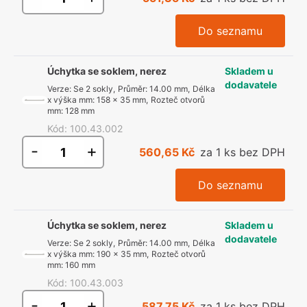
Do seznamu
Úchytka se soklem, nerez
Skladem u
dodavatele
Verze
:
Se 2 sokly
,
Průměr
:
14.00 mm
,
Délka
x výška mm
:
158 x 35 mm
,
Rozteč otvorů
mm
:
128 mm
Kód
:
100.43.002
-
+
560,65 Kč
za 1 ks bez DPH
Do seznamu
Úchytka se soklem, nerez
Skladem u
dodavatele
Verze
:
Se 2 sokly
,
Průměr
:
14.00 mm
,
Délka
x výška mm
:
190 x 35 mm
,
Rozteč otvorů
mm
:
160 mm
Kód
:
100.43.003
-
+
587,75 Kč
za 1 ks bez DPH