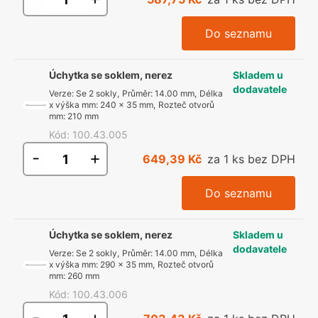
Do seznamu
Úchytka se soklem, nerez
Skladem u
dodavatele
Verze
:
Se 2 sokly
,
Průměr
:
14.00 mm
,
Délka
x výška mm
:
240 x 35 mm
,
Rozteč otvorů
mm
:
210 mm
Kód
:
100.43.005
-
+
649,39 Kč
za 1 ks bez DPH
Do seznamu
Úchytka se soklem, nerez
Skladem u
dodavatele
Verze
:
Se 2 sokly
,
Průměr
:
14.00 mm
,
Délka
x výška mm
:
290 x 35 mm
,
Rozteč otvorů
mm
:
260 mm
Kód
:
100.43.006
-
+