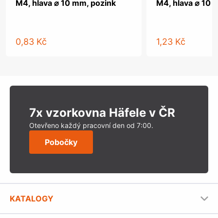
M4, hlava ⌀ 10 mm, pozink
M4, hlava ⌀ 10 
0,83 Kč
1,23 Kč
7x vzorkovna Häfele v ČR
Otevřeno každý pracovní den od 7:00.
Pobočky
KATALOGY