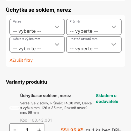
Úchytka se soklem, nerez
Verze
Průměr
-- vyberte --
-- vyberte --
Délka x výška mm
Rozteč otvorů mm
-- vyberte --
-- vyberte --
Zrušit filtry
Varianty produktu
Úchytka se soklem, nerez
Skladem u
dodavatele
Verze
:
Se 2 sokly
,
Průměr
:
14.00 mm
,
Délka
x výška mm
:
126 x 35 mm
,
Rozteč otvorů
mm
:
96 mm
Kód
:
100.43.001
-
+
551,35 Kč
za 1 ks bez DPH