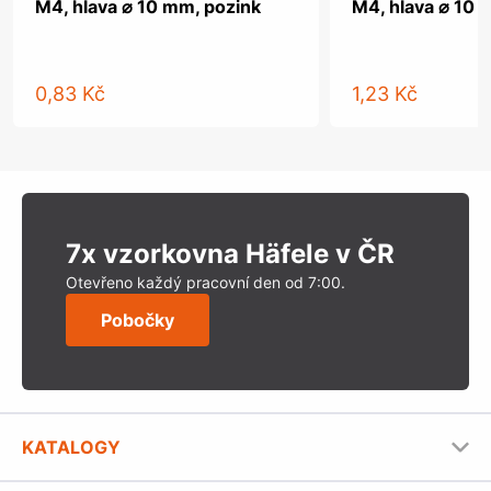
M4, hlava ⌀ 10 mm, pozink
M4, hlava ⌀ 10 
0,83 Kč
1,23 Kč
7x vzorkovna Häfele v ČR
Otevřeno každý pracovní den od 7:00.
Pobočky
KATALOGY