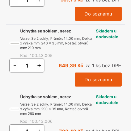
Do seznamu
Úchytka se soklem, nerez
Skladem u
dodavatele
Verze
:
Se 2 sokly
,
Průměr
:
14.00 mm
,
Délka
x výška mm
:
240 x 35 mm
,
Rozteč otvorů
mm
:
210 mm
Kód
:
100.43.005
-
+
649,39 Kč
za 1 ks bez DPH
Do seznamu
Úchytka se soklem, nerez
Skladem u
dodavatele
Verze
:
Se 2 sokly
,
Průměr
:
14.00 mm
,
Délka
x výška mm
:
290 x 35 mm
,
Rozteč otvorů
mm
:
260 mm
Kód
:
100.43.006
-
+