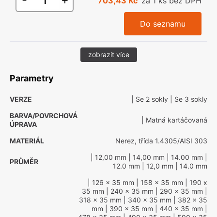
703,43 Kč
za 1 ks bez DPH
Do seznamu
zobrazit více
Parametry
VERZE
| Se 2 sokly
| Se 3 sokly
BARVA/POVRCHOVÁ
| Matná kartáčovaná
ÚPRAVA
MATERIÁL
Nerez, třída 1.4305/AISI 303
| 12,00 mm
| 14,00 mm
| 14.00 mm
|
PRŮMĚR
12.0 mm
| 12,0 mm
| 14.0 mm
| 126 x 35 mm
| 158 x 35 mm
| 190 x
35 mm
| 240 x 35 mm
| 290 x 35 mm
|
318 x 35 mm
| 340 x 35 mm
| 382 x 35
mm
| 390 x 35 mm
| 440 x 35 mm
|