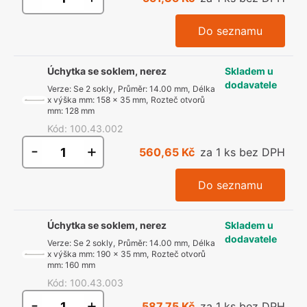
Do seznamu
Úchytka se soklem, nerez
Skladem u
dodavatele
Verze
:
Se 2 sokly
,
Průměr
:
14.00 mm
,
Délka
x výška mm
:
158 x 35 mm
,
Rozteč otvorů
mm
:
128 mm
Kód
:
100.43.002
-
+
560,65 Kč
za 1 ks bez DPH
Do seznamu
Úchytka se soklem, nerez
Skladem u
dodavatele
Verze
:
Se 2 sokly
,
Průměr
:
14.00 mm
,
Délka
x výška mm
:
190 x 35 mm
,
Rozteč otvorů
mm
:
160 mm
Kód
:
100.43.003
-
+
587,75 Kč
za 1 ks bez DPH