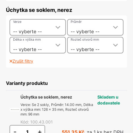
Úchytka se soklem, nerez
Verze
Průměr
-- vyberte --
-- vyberte --
Délka x výška mm
Rozteč otvorů mm
-- vyberte --
-- vyberte --
Zrušit filtry
Varianty produktu
Úchytka se soklem, nerez
Skladem u
dodavatele
Verze
:
Se 2 sokly
,
Průměr
:
14.00 mm
,
Délka
x výška mm
:
126 x 35 mm
,
Rozteč otvorů
mm
:
96 mm
Kód
:
100.43.001
-
+
551,35 Kč
za 1 ks bez DPH