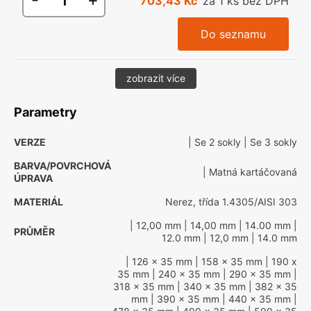
703,43 Kč
za 1 ks bez DPH
Do seznamu
zobrazit více
Parametry
VERZE
| Se 2 sokly
| Se 3 sokly
BARVA/POVRCHOVÁ
| Matná kartáčovaná
ÚPRAVA
MATERIÁL
Nerez, třída 1.4305/AISI 303
| 12,00 mm
| 14,00 mm
| 14.00 mm
|
PRŮMĚR
12.0 mm
| 12,0 mm
| 14.0 mm
| 126 x 35 mm
| 158 x 35 mm
| 190 x
35 mm
| 240 x 35 mm
| 290 x 35 mm
|
318 x 35 mm
| 340 x 35 mm
| 382 x 35
mm
| 390 x 35 mm
| 440 x 35 mm
|