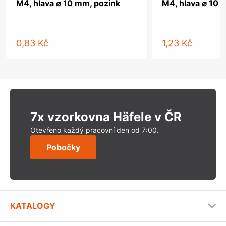
M4, hlava ⌀ 10 mm, pozink
M4, hlava ⌀ 10 
0,83 Kč
1,23 Kč
7x vzorkovna Häfele v ČR
Otevřeno každý pracovní den od 7:00.
Pobočky
KATALOGY