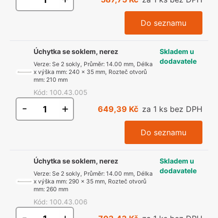
Do seznamu
Úchytka se soklem, nerez
Skladem u
dodavatele
Verze
:
Se 2 sokly
,
Průměr
:
14.00 mm
,
Délka
x výška mm
:
240 x 35 mm
,
Rozteč otvorů
mm
:
210 mm
Kód
:
100.43.005
-
+
649,39 Kč
za 1 ks bez DPH
Do seznamu
Úchytka se soklem, nerez
Skladem u
dodavatele
Verze
:
Se 2 sokly
,
Průměr
:
14.00 mm
,
Délka
x výška mm
:
290 x 35 mm
,
Rozteč otvorů
mm
:
260 mm
Kód
:
100.43.006
-
+