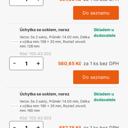
Do seznamu
Úchytka se soklem, nerez
Skladem u
dodavatele
Verze
:
Se 2 sokly
,
Průměr
:
14.00 mm
,
Délka
x výška mm
:
158 x 35 mm
,
Rozteč otvorů
mm
:
128 mm
Kód
:
100.43.002
-
+
560,65 Kč
za 1 ks bez DPH
Do seznamu
Úchytka se soklem, nerez
Skladem u
dodavatele
Verze
:
Se 2 sokly
,
Průměr
:
14.00 mm
,
Délka
x výška mm
:
190 x 35 mm
,
Rozteč otvorů
mm
:
160 mm
Kód
:
100.43.003
-
+
587,75 Kč
za 1 ks bez DPH