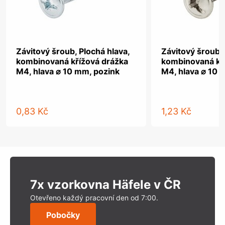
Závitový šroub, Plochá hlava,
Závitový šroub, 
kombinovaná křížová drážka
kombinovaná kř
M4, hlava ⌀ 10 mm, pozink
M4, hlava ⌀ 10 
0,83 Kč
1,23 Kč
7x vzorkovna Häfele v ČR
Otevřeno každý pracovní den od 7:00.
Pobočky