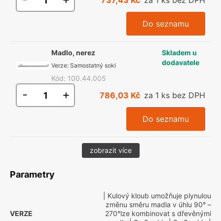
737,43 Kč
za 1 ks bez DPH
Do seznamu
Madlo, nerez
Skladem u
dodavatele
Verze
:
Samostatný sokl
Kód
:
100.44.005
-
+
786,03 Kč
za 1 ks bez DPH
Do seznamu
zobrazit více
Parametry
| Kulový kloub umožňuje plynulou
změnu směru madla v úhlu 90° –
VERZE
270°lze kombinovat s dřevěnými