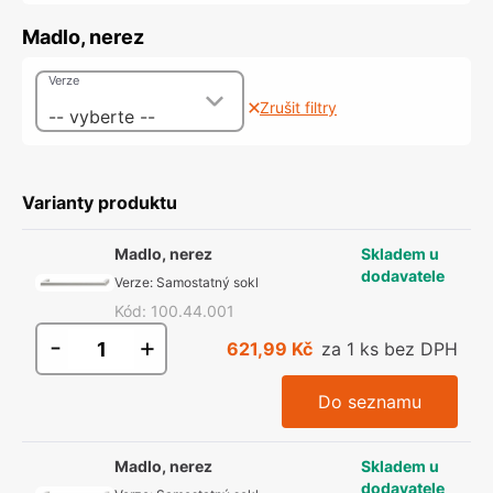
Madlo, nerez
Verze
Zrušit filtry
-- vyberte --
Varianty produktu
Madlo, nerez
Skladem u
dodavatele
Verze
:
Samostatný sokl
Kód
:
100.44.001
-
+
621,99 Kč
za 1 ks bez DPH
Do seznamu
Madlo, nerez
Skladem u
dodavatele