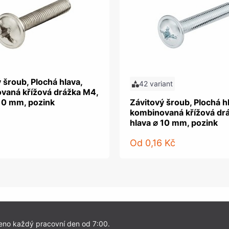
 šroub, Plochá hlava,
42 variant
vaná křížová drážka M4,
 10 mm, pozink
Závitový šroub, Plochá h
kombinovaná křížová dr
hlava ⌀ 10 mm, pozink
Od
0,16 Kč
eno každý pracovní den od 7:00.