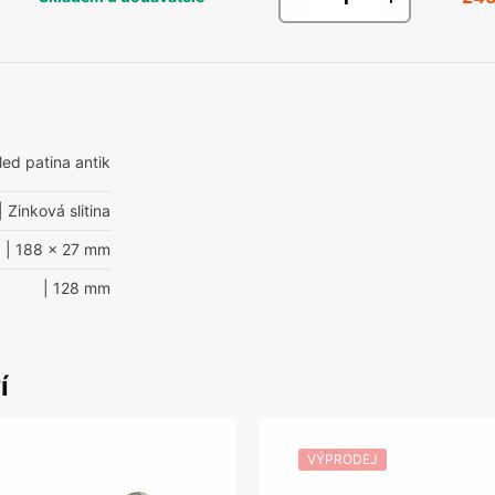
hled patina antik
| Zinková slitina
| 188 x 27 mm
| 128 mm
í
VÝPRODEJ