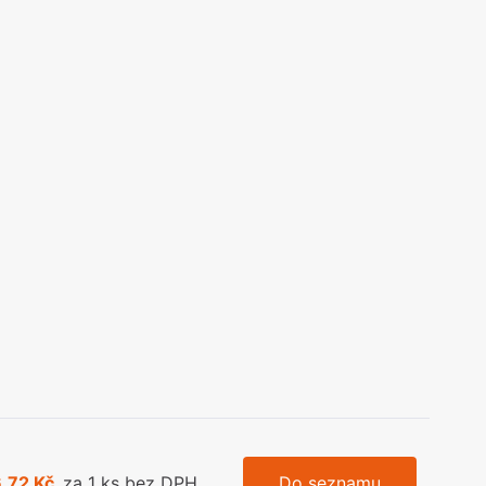
olečka
olové nohy, Nábytkové nohy a
chanismy nastavení
olová kování
bytkové kluzáky a kolečka
,72 Kč
za 1 ks bez DPH
Do seznamu