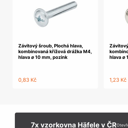
Závitový šroub, Plochá hlava,
Závitový
kombinovaná křížová drážka M4,
kombino
hlava ⌀ 10 mm, pozink
hlava ⌀
0,83 Kč
1,23 Kč
7x vzorkovna Häfele v ČR
Otevř