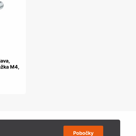
lava,
ážka M4,
Pobočky