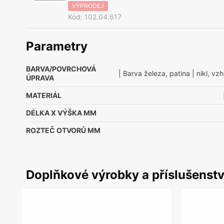
VÝPRODEJ
Kód
:
102.04.617
Parametry
BARVA/POVRCHOVÁ
| Barva železa, patina
| nikl, vz
ÚPRAVA
MATERIÁL
DÉLKA X VÝŠKA MM
ROZTEČ OTVORŮ MM
Doplňkové výrobky a příslušenstv