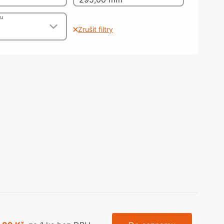
olečka
olové nohy, Nábytkové nohy a
lu
chanismy nastavení
Zrušit filtry
olová kování
bytkové kluzáky a kolečka