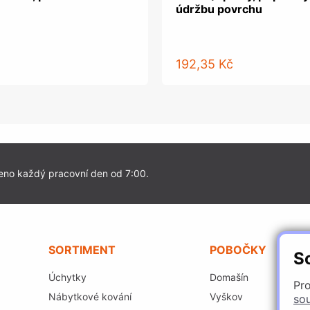
údržbu povrchu
192,35 Kč
eno každý pracovní den od 7:00.
SORTIMENT
POBOČKY
S
Úchytky
Domašín
Pro
Nábytkové kování
Vyškov
so