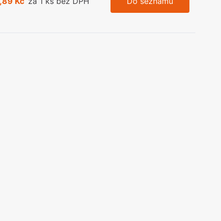
,89 Kč
za 1 ks bez DPH
Do seznamu