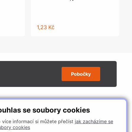
1,23 Kč
Pobočky
SLEDUJTE NÁS
ouhlas se soubory cookies
 více informací si můžete přečíst
jak zacházíme se
ubory cookies