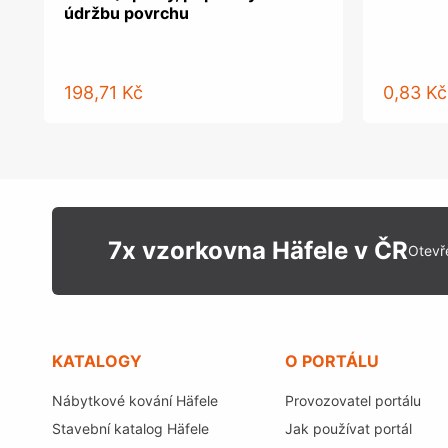
údržbu povrchu
198,71 Kč
0,83 Kč
7x vzorkovna Häfele v ČR
Otevř
KATALOGY
O PORTÁLU
Nábytkové kování Häfele
Provozovatel portálu
Stavební katalog Häfele
Jak používat portál