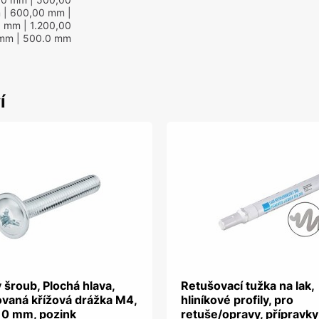
m
| 600,00 mm
|
0 mm
| 1.200,00
 mm
| 500.0 mm
í
 šroub, Plochá hlava,
Retušovací tužka na lak,
vaná křížová drážka M4,
hliníkové profily, pro
 10 mm, pozink
retuše/opravy, přípravky