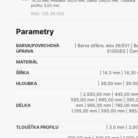
14,30 mm
,
Hloubka
:
39,00 mm
,
Délka
:
295,00 mm
,
Tloušťka
profilu
:
3,00 mm
Kód
:
126.26.420
Parametry
BARVA/POVRCHOVÁ
| Barva stříbra, elox E6/EV1
| Ba
ÚPRAVA
E1/E0/ES
| Čer
MATERIÁL
ŠÍŘKA
| 14.3 mm
| 14,30
HLOUBKA
| 39,00 mm
| 39.0
| 2.500,00 mm
| 445,00 m
595,00 mm
| 695,00 mm
| 395,
DÉLKA
mm
| 995,00 mm
| 795,00 m
1.195,00 mm
| 595.00 mm
| 995
TLOUŠŤKA PROFILU
| 3.0 mm
| 3,0
300,00 mm
| 400,00 mm
| 1.000,