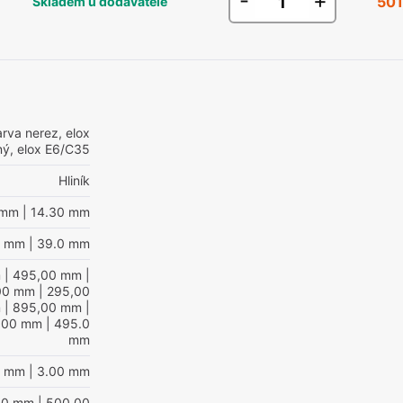
-
+
501
Skladem u dodavatele
rva nerez, elox
ný, elox E6/C35
Hliník
 mm
| 14.30 mm
0 mm
| 39.0 mm
m
| 495,00 mm
|
00 mm
| 295,00
m
| 895,00 mm
|
.00 mm
| 495.0
mm
0 mm
| 3.00 mm
00 mm
| 500,00