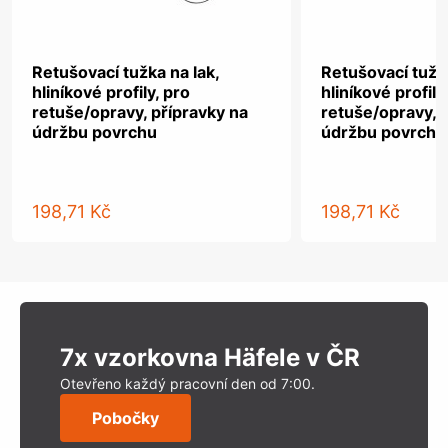
Retušovací tužka na lak,
Retušovací tužka
hliníkové profily, pro
hliníkové profily
retuše/opravy, přípravky na
retuše/opravy, 
údržbu povrchu
údržbu povrchu
198,71 Kč
198,71 Kč
7x vzorkovna Häfele v ČR
Otevřeno každý pracovní den od 7:00.
Pobočky