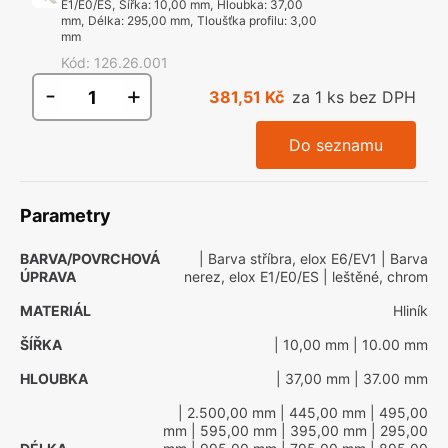
E1/E0/ES
,
Šířka
:
10,00 mm
,
Hloubka
:
37,00
mm
,
Délka
:
295,00 mm
,
Tloušťka profilu
:
3,00
mm
Kód
:
126.26.001
-
+
381,51 Kč
za 1 ks bez DPH
Do seznamu
Parametry
BARVA/POVRCHOVÁ
| Barva stříbra, elox E6/EV1
| Barva
ÚPRAVA
nerez, elox E1/E0/ES
| leštěné, chrom
MATERIÁL
Hliník
ŠÍŘKA
| 10,00 mm
| 10.00 mm
HLOUBKA
| 37,00 mm
| 37.00 mm
| 2.500,00 mm
| 445,00 mm
| 495,00
mm
| 595,00 mm
| 395,00 mm
| 295,00