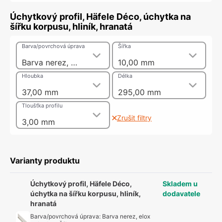
Úchytkový profil, Häfele Déco, úchytka na
šířku korpusu, hliník, hranatá
Barva/povrchová úprava
Šířka
Barva nerez, elox E1/E0/ES
10,00 mm
Hloubka
Délka
37,00 mm
295,00 mm
Tloušťka profilu
Zrušit filtry
3,00 mm
Varianty produktu
Úchytkový profil, Häfele Déco,
Skladem u
úchytka na šířku korpusu, hliník,
dodavatele
hranatá
Barva/povrchová úprava
:
Barva nerez, elox