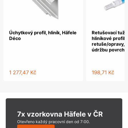
Úchytkový profil, hliník, Häfele
Retušovací tužka
Déco
hliníkové profily
retuše/opravy, 
údržbu povrchu
1 277,47 Kč
198,71 Kč
7x vzorkovna Häfele v ČR
Otevřeno každý pracovní den od 7:00.