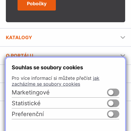
Pobočky
KATALOGY
Nábytkové kování Häfele
O PORTÁLU
Stavební katalog Häfele
Souhlas se soubory cookies
Provozovatel portálu
Brožury Häfele
SORTIMENT
Jak používat portál
Pro více informací si můžete přečíst
jak
zacházíme se soubory cookies
Úchytky
POBOČKY
Marketingové
Nábytkové kování
Statistické
Domašín
Vybavení kuchyní
Preferenční
Vyškov
Osvětlení a elektro
Česko
Slovensko
Ostrava
Posuvné kování