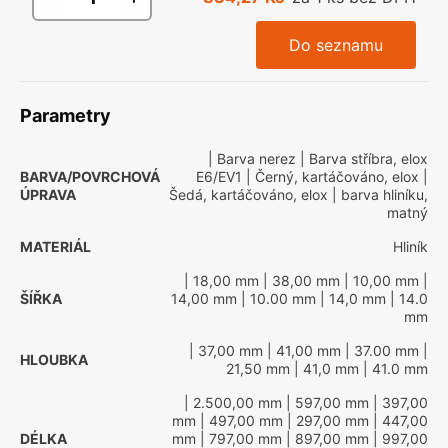
Do seznamu
Parametry
| Barva nerez
| Barva stříbra, elox
BARVA/POVRCHOVÁ
E6/EV1
| Černý, kartáčováno, elox
|
ÚPRAVA
Šedá, kartáčováno, elox
| barva hliníku,
matný
MATERIÁL
Hliník
| 18,00 mm
| 38,00 mm
| 10,00 mm
|
ŠÍŘKA
14,00 mm
| 10.00 mm
| 14,0 mm
| 14.0
mm
| 37,00 mm
| 41,00 mm
| 37.00 mm
|
HLOUBKA
21,50 mm
| 41,0 mm
| 41.0 mm
| 2.500,00 mm
| 597,00 mm
| 397,00
mm
| 497,00 mm
| 297,00 mm
| 447,00
DÉLKA
mm
| 797,00 mm
| 897,00 mm
| 997,00