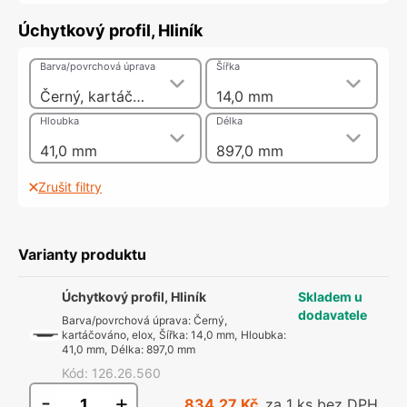
Úchytkový profil, Hliník
Barva/povrchová úprava
Šířka
Černý, kartáčováno, elox
14,0 mm
Hloubka
Délka
41,0 mm
897,0 mm
Zrušit filtry
Varianty produktu
Úchytkový profil, Hliník
Skladem u
dodavatele
Barva/povrchová úprava
:
Černý,
kartáčováno, elox
,
Šířka
:
14,0 mm
,
Hloubka
:
41,0 mm
,
Délka
:
897,0 mm
Kód
:
126.26.560
-
+
834,27 Kč
za 1 ks bez DPH