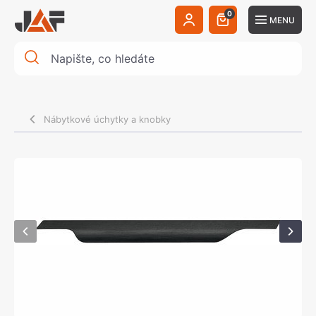
0
MENU
Nábytkové úchytky a knobky