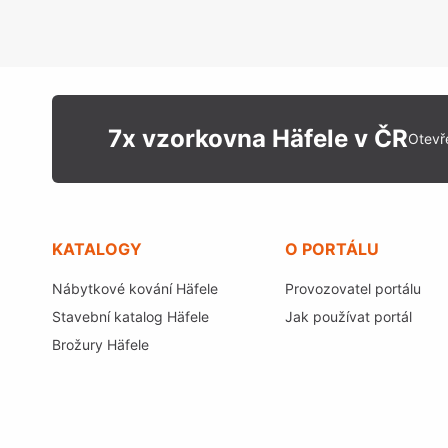
7x vzorkovna Häfele v ČR
Otevř
KATALOGY
O PORTÁLU
Nábytkové kování Häfele
Provozovatel portálu
Stavební katalog Häfele
Jak používat portál
Brožury Häfele