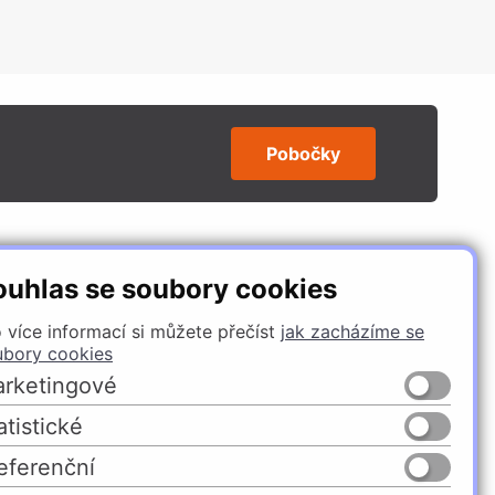
Pobočky
SLEDUJTE NÁS
ouhlas se soubory cookies
 více informací si můžete přečíst
jak zacházíme se
ubory cookies
rketingové
atistické
eferenční
Česko
Slovensko