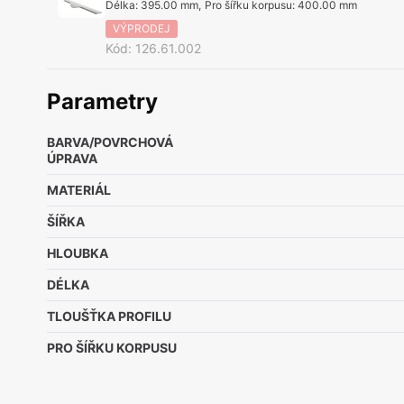
Délka
:
395.00 mm
,
Pro šířku korpusu
:
400.00 mm
VÝPRODEJ
Kód
:
126.61.002
Parametry
BARVA/POVRCHOVÁ
ÚPRAVA
MATERIÁL
ŠÍŘKA
HLOUBKA
DÉLKA
TLOUŠŤKA PROFILU
PRO ŠÍŘKU KORPUSU