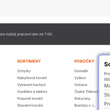
eno každý pracovní den od 7:00.
SORTIMENT
POBOČKY
S
Úchytky
Domašín
Pro
Nábytkové kování
Vyškov
so
Vybavení kuchyní
Ostrava
Ma
Osvětlení a elektro
Česká Třebová
St
Posuvné kování
Rokycany
Pr
Stavební kování
Brandýs n. L.