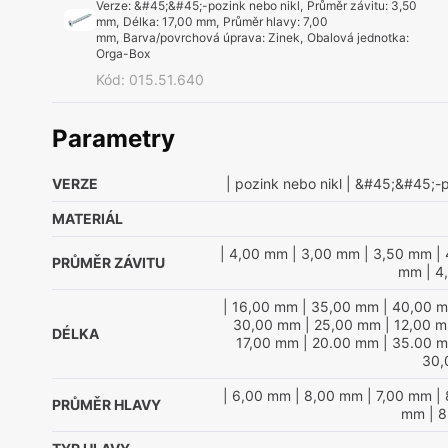
Verze
:
&#45;&#45;-pozink nebo nikl
,
Průměr závitu
:
3,50
mm
,
Délka
:
17,00 mm
,
Průměr hlavy
:
7,00
mm
,
Barva/povrchová úprava
:
Zinek
,
Obalová jednotka
:
Orga-Box
Kód
:
015.51.640
Parametry
VERZE
| pozink nebo nikl
| &#45;&#45;-p
MATERIÁL
| 4,00 mm
| 3,00 mm
| 3,50 mm
| 
PRŮMĚR ZÁVITU
mm
| 4
| 16,00 mm
| 35,00 mm
| 40,00 
30,00 mm
| 25,00 mm
| 12,00 
DÉLKA
17,00 mm
| 20.00 mm
| 35.00 
30,
| 6,00 mm
| 8,00 mm
| 7,00 mm
| 
PRŮMĚR HLAVY
mm
| 