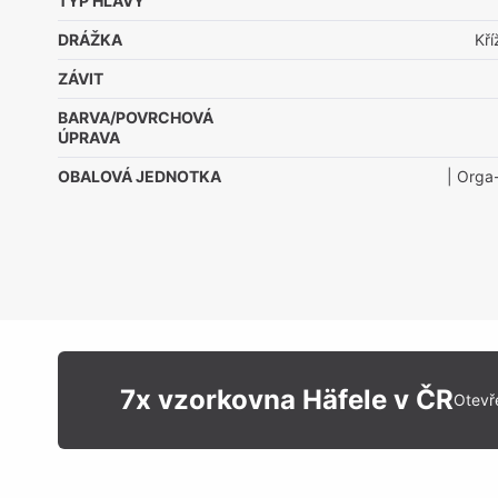
TYP HLAVY
DRÁŽKA
Kř
ZÁVIT
BARVA/POVRCHOVÁ
ÚPRAVA
OBALOVÁ JEDNOTKA
| Orga
7x vzorkovna Häfele v ČR
Otevř