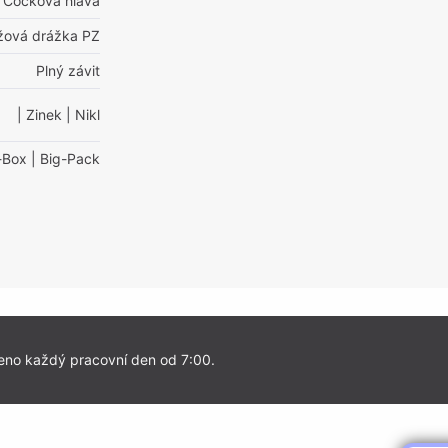
Čočková hlava
ížová drážka PZ
Plný závit
| Zinek
| Nikl
-Box
| Big-Pack
eno každý pracovní den od 7:00.