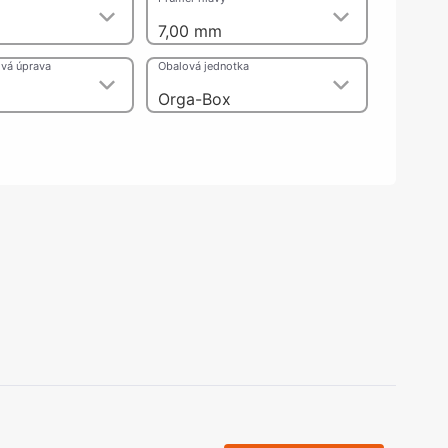
olečka
7,00 mm
olové nohy, Nábytkové nohy a
chanismy nastavení
vá úprava
Obalová jednotka
olová kování
bytkové kluzáky a kolečka
Orga-Box