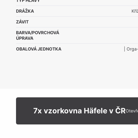
TYP HLAVY
DRÁŽKA
Kř
ZÁVIT
BARVA/POVRCHOVÁ
ÚPRAVA
OBALOVÁ JEDNOTKA
| Orga
7x vzorkovna Häfele v ČR
Otevř