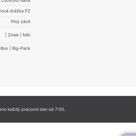
Čočková hlava
ížová drážka PZ
Plný závit
| Zinek
| Nikl
-Box
| Big-Pack
eno každý pracovní den od 7:00.