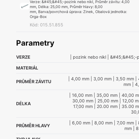
Verze
:
&#45;&#45;-pozink nebo nikl
,
Průměr závitu
:
4,00
mm
,
Délka
:
25,00 mm
,
Průměr hlavy
:
8,00
mm
,
Barva/povrchová úprava
:
Zinek
,
Obalová jednotka
:
Orga-Box
Kód
:
015.51.855
Parametry
VERZE
| pozink nebo nikl
| &#45;&#45;-p
MATERIÁL
| 4,00 mm
| 3,00 mm
| 3,50 mm
| 
PRŮMĚR ZÁVITU
mm
| 4
| 16,00 mm
| 35,00 mm
| 40,00 
30,00 mm
| 25,00 mm
| 12,00 
DÉLKA
17,00 mm
| 20.00 mm
| 35.00 
30,
| 6,00 mm
| 8,00 mm
| 7,00 mm
| 
PRŮMĚR HLAVY
mm
| 