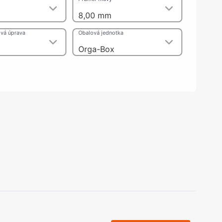
olečka
m
8,00 mm
olové nohy, Nábytkové nohy a
chanismy nastavení
vá úprava
Obalová jednotka
olová kování
bytkové kluzáky a kolečka
Orga-Box