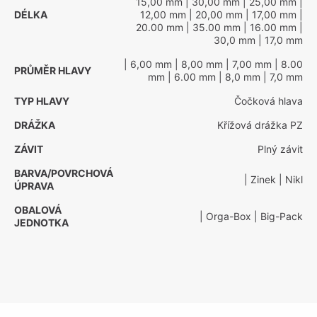
15,00 mm
| 30,00 mm
| 25,00 mm
|
DÉLKA
12,00 mm
| 20,00 mm
| 17,00 mm
|
20.00 mm
| 35.00 mm
| 16.00 mm
|
30,0 mm
| 17,0 mm
| 6,00 mm
| 8,00 mm
| 7,00 mm
| 8.00
PRŮMĚR HLAVY
mm
| 6.00 mm
| 8,0 mm
| 7,0 mm
TYP HLAVY
Čočková hlava
DRÁŽKA
Křížová drážka PZ
ZÁVIT
Plný závit
BARVA/POVRCHOVÁ
| Zinek
| Nikl
ÚPRAVA
OBALOVÁ
| Orga-Box
| Big-Pack
JEDNOTKA