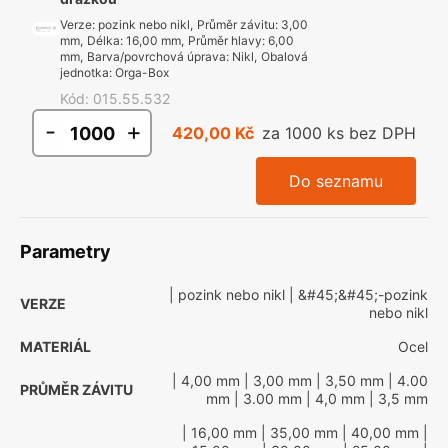
Verze
:
pozink nebo nikl
,
Průměr závitu
:
3,00
mm
,
Délka
:
16,00 mm
,
Průměr hlavy
:
6,00
mm
,
Barva/povrchová úprava
:
Nikl
,
Obalová
jednotka
:
Orga-Box
Kód
:
015.55.532
-
+
420,00 Kč
za 1000 ks bez DPH
Do seznamu
Parametry
| pozink nebo nikl
| &#45;&#45;-pozink
VERZE
nebo nikl
MATERIÁL
Ocel
| 4,00 mm
| 3,00 mm
| 3,50 mm
| 4.00
PRŮMĚR ZÁVITU
mm
| 3.00 mm
| 4,0 mm
| 3,5 mm
| 16,00 mm
| 35,00 mm
| 40,00 mm
|