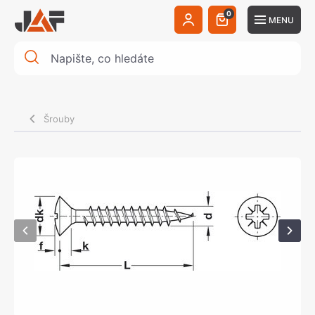
0
MENU
Šrouby