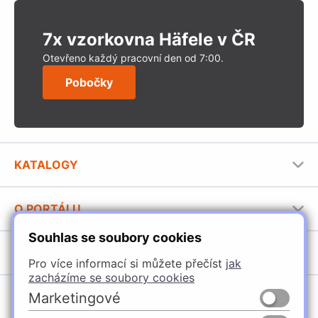
7x vzorkovna Häfele v ČR
Otevřeno každý pracovní den od 7:00.
Pobočky
KATALOGY
Nábytkové kování Häfele
O PORTÁLU
Stavební katalog Häfele
Souhlas se soubory cookies
Provozovatel portálu
Brožury Häfele
SORTIMENT
Jak používat portál
Pro více informací si můžete přečíst
jak
zacházíme se soubory cookies
Úchytky
POBOČKY
Marketingové
Nábytkové kování