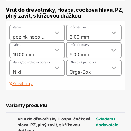
Vrut do dřevotřísky, Hospa, čočková hlava, PZ,
plný závit, s křížovou drážkou
Verze
Průměr závitu
pozink nebo nikl
3,00 mm
Délka
Průměr hlavy
16,00 mm
6,00 mm
Barva/povrchová úprava
Obalová jednotka
Nikl
Orga-Box
Zrušit filtry
Varianty produktu
Vrut do dřevotřísky, Hospa, čočková
Skladem u
hlava, PZ, plný závit, s křížovou
dodavatele
drážkou