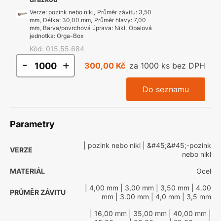
Verze
:
pozink nebo nikl
,
Průměr závitu
:
3,50
mm
,
Délka
:
30,00 mm
,
Průměr hlavy
:
7,00
mm
,
Barva/povrchová úprava
:
Nikl
,
Obalová
jednotka
:
Orga-Box
Kód
:
015.55.684
-
+
300,00 Kč
za 1000 ks bez DPH
Do seznamu
Parametry
| pozink nebo nikl
| &#45;&#45;-pozink
VERZE
nebo nikl
MATERIÁL
Ocel
| 4,00 mm
| 3,00 mm
| 3,50 mm
| 4.00
PRŮMĚR ZÁVITU
mm
| 3.00 mm
| 4,0 mm
| 3,5 mm
| 16,00 mm
| 35,00 mm
| 40,00 mm
|