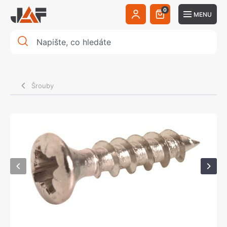
0
MENU
Šrouby