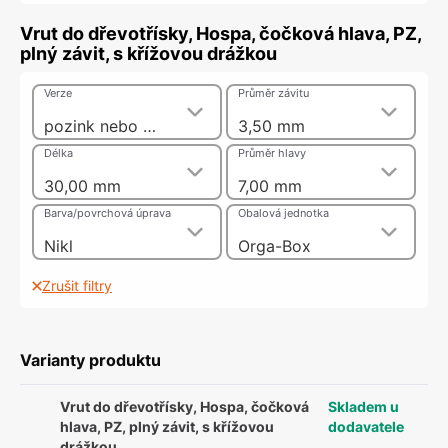
Vrut do dřevotřísky, Hospa, čočková hlava, PZ,
plný závit, s křížovou drážkou
Verze
Průměr závitu
pozink nebo nikl
3,50 mm
Délka
Průměr hlavy
30,00 mm
7,00 mm
Barva/povrchová úprava
Obalová jednotka
Nikl
Orga-Box
Zrušit filtry
Varianty produktu
Vrut do dřevotřísky, Hospa, čočková
Skladem u
hlava, PZ, plný závit, s křížovou
dodavatele
drážkou