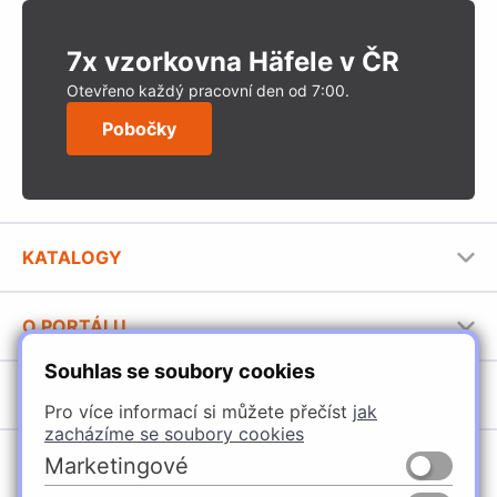
7x vzorkovna Häfele v ČR
Otevřeno každý pracovní den od 7:00.
Pobočky
KATALOGY
Nábytkové kování Häfele
O PORTÁLU
Stavební katalog Häfele
Souhlas se soubory cookies
Provozovatel portálu
Brožury Häfele
SORTIMENT
Jak používat portál
Pro více informací si můžete přečíst
jak
zacházíme se soubory cookies
Úchytky
POBOČKY
Marketingové
Nábytkové kování