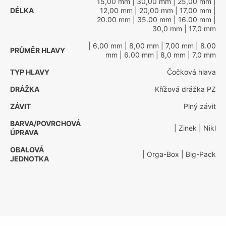
15,00 mm
| 30,00 mm
| 25,00 mm
|
DÉLKA
12,00 mm
| 20,00 mm
| 17,00 mm
|
20.00 mm
| 35.00 mm
| 16.00 mm
|
30,0 mm
| 17,0 mm
| 6,00 mm
| 8,00 mm
| 7,00 mm
| 8.00
PRŮMĚR HLAVY
mm
| 6.00 mm
| 8,0 mm
| 7,0 mm
TYP HLAVY
Čočková hlava
DRÁŽKA
Křížová drážka PZ
ZÁVIT
Plný závit
BARVA/POVRCHOVÁ
| Zinek
| Nikl
ÚPRAVA
OBALOVÁ
| Orga-Box
| Big-Pack
JEDNOTKA