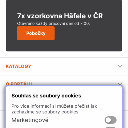
7x vzorkovna Häfele v ČR
Otevřeno každý pracovní den od 7:00.
Pobočky
KATALOGY
Nábytkové kování Häfele
O PORTÁLU
Stavební katalog Häfele
Souhlas se soubory cookies
Provozovatel portálu
Brožury Häfele
SORTIMENT
Jak používat portál
Pro více informací si můžete přečíst
jak
zacházíme se soubory cookies
Úchytky
POBOČKY
Marketingové
Nábytkové kování