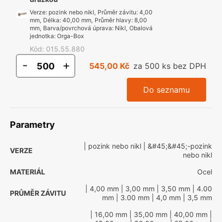
Verze
:
pozink nebo nikl
,
Průměr závitu
:
4,00
mm
,
Délka
:
40,00 mm
,
Průměr hlavy
:
8,00
mm
,
Barva/povrchová úprava
:
Nikl
,
Obalová
jednotka
:
Orga-Box
Kód
:
015.55.880
-
+
545,00 Kč
za 500 ks bez DPH
Do seznamu
Parametry
| pozink nebo nikl
| &#45;&#45;-pozink
VERZE
nebo nikl
MATERIÁL
Ocel
| 4,00 mm
| 3,00 mm
| 3,50 mm
| 4.00
PRŮMĚR ZÁVITU
mm
| 3.00 mm
| 4,0 mm
| 3,5 mm
| 16,00 mm
| 35,00 mm
| 40,00 mm
|