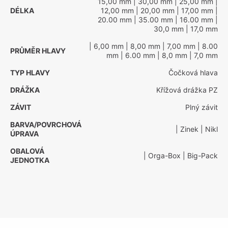
15,00 mm
| 30,00 mm
| 25,00 mm
|
DÉLKA
12,00 mm
| 20,00 mm
| 17,00 mm
|
20.00 mm
| 35.00 mm
| 16.00 mm
|
30,0 mm
| 17,0 mm
| 6,00 mm
| 8,00 mm
| 7,00 mm
| 8.00
PRŮMĚR HLAVY
mm
| 6.00 mm
| 8,0 mm
| 7,0 mm
TYP HLAVY
Čočková hlava
DRÁŽKA
Křížová drážka PZ
ZÁVIT
Plný závit
BARVA/POVRCHOVÁ
| Zinek
| Nikl
ÚPRAVA
OBALOVÁ
| Orga-Box
| Big-Pack
JEDNOTKA