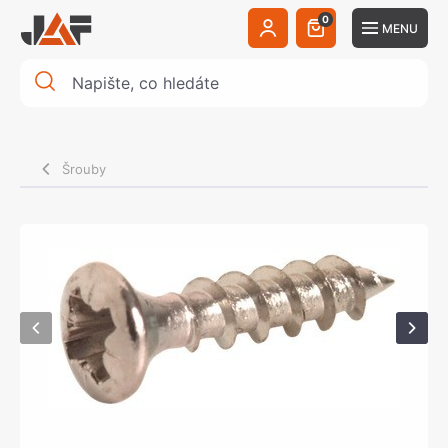
0
MENU
Šrouby