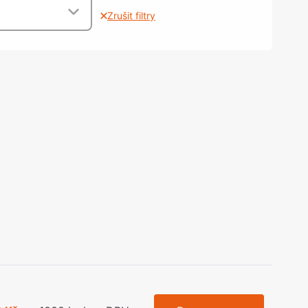
olečka
Zrušit filtry
olové nohy, Nábytkové nohy a
chanismy nastavení
olová kování
bytkové kluzáky a kolečka