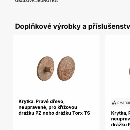
OBALOVÁ JEDNOTKA
Doplňkové výrobky a příslušenstv
Krytka, Pravé dřevo,
2 varia
neupravené, pro křížovou
drážku PZ nebo drážku Torx TS
Krytka, 
neuprav
drážku 