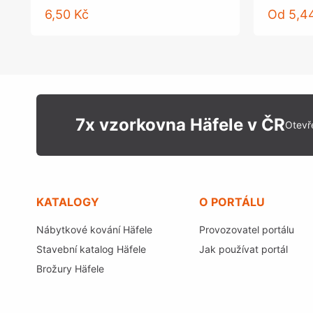
6,50 Kč
Od
5,4
7x vzorkovna Häfele v ČR
Otevř
KATALOGY
O PORTÁLU
Nábytkové kování Häfele
Provozovatel portálu
Stavební katalog Häfele
Jak používat portál
Brožury Häfele