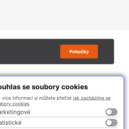
Pobočky
SLEDUJTE NÁS
ouhlas se soubory cookies
 více informací si můžete přečíst
jak zacházíme se
ubory cookies
rketingové
atistické