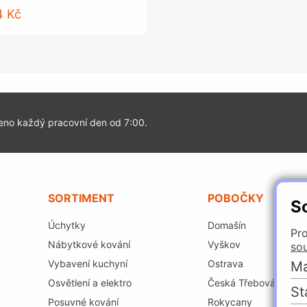
4 Kč
eno každý pracovní den od 7:00.
SORTIMENT
POBOČKY
S
Úchytky
Domašín
Pro
Nábytkové kování
Vyškov
so
Vybavení kuchyní
Ostrava
Ma
Osvětlení a elektro
Česká Třebová
St
Posuvné kování
Rokycany