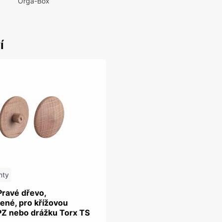
Orga-Box
í
nty
Pravé dřevo,
ené, pro křížovou
PZ nebo drážku Torx TS