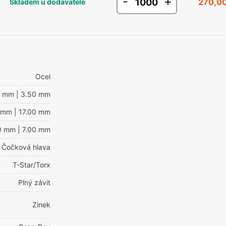
-
+
270,00
Skladem u dodavatele
Ocel
0 mm
| 3.50 mm
 mm
| 17.00 mm
00 mm
| 7.00 mm
Čočková hlava
T-Star/Torx
Plný závit
Zinek