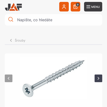
0
MENU
Šrouby