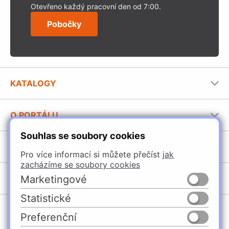
Otevřeno každý pracovní den od 7:00.
Pobočky
KATALOGY
Nábytkové kování Häfele
O PORTÁLU
Stavební katalog Häfele
Souhlas se soubory cookies
Provozovatel portálu
Brožury Häfele
SORTIMENT
Jak používat portál
Pro více informací si můžete přečíst
jak
zacházíme se soubory cookies
Úchytky
POBOČKY
Marketingové
Nábytkové kování
Statistické
Domašín
Vybavení kuchyní
Preferenční
Vyškov
Osvětlení a elektro
Česko
Slovensko