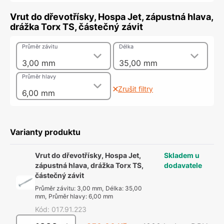
Vrut do dřevotřísky, Hospa Jet, zápustná hlava,
drážka Torx TS, částečný závit
Průměr závitu
Délka
3,00 mm
35,00 mm
Průměr hlavy
Zrušit filtry
6,00 mm
Varianty produktu
Vrut do dřevotřísky, Hospa Jet,
Skladem u
zápustná hlava, drážka Torx TS,
dodavatele
částečný závit
Průměr závitu
:
3,00 mm
,
Délka
:
35,00
mm
,
Průměr hlavy
:
6,00 mm
Kód
:
017.91.223