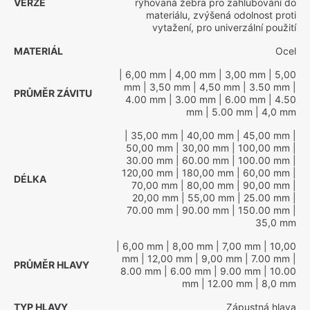
VERZE
rýhovaná žebra pro zahlubování do
materiálu, zvýšená odolnost proti
vytažení, pro univerzální použití
MATERIÁL
Ocel
| 6,00 mm
| 4,00 mm
| 3,00 mm
| 5,00
mm
| 3,50 mm
| 4,50 mm
| 3.50 mm
|
PRŮMĚR ZÁVITU
4.00 mm
| 3.00 mm
| 6.00 mm
| 4.50
mm
| 5.00 mm
| 4,0 mm
| 35,00 mm
| 40,00 mm
| 45,00 mm
|
50,00 mm
| 30,00 mm
| 100,00 mm
|
30.00 mm
| 60.00 mm
| 100.00 mm
|
120,00 mm
| 180,00 mm
| 60,00 mm
|
DÉLKA
70,00 mm
| 80,00 mm
| 90,00 mm
|
20,00 mm
| 55,00 mm
| 25.00 mm
|
70.00 mm
| 90.00 mm
| 150.00 mm
|
35,0 mm
| 6,00 mm
| 8,00 mm
| 7,00 mm
| 10,00
mm
| 12,00 mm
| 9,00 mm
| 7.00 mm
|
PRŮMĚR HLAVY
8.00 mm
| 6.00 mm
| 9.00 mm
| 10.00
mm
| 12.00 mm
| 8,0 mm
TYP HLAVY
Zápustná hlava