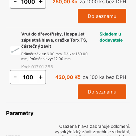
-
+
250,00 Kč
za 1000 ks bez DPH
Do seznamu
Vrut do dřevotřísky, Hospa Jet,
Skladem u
zápustná hlava, drážka Torx TS,
dodavatele
částečný závit
Průměr závitu
:
6.00 mm
,
Délka
:
150.00
mm
,
Průměr hlavy
:
12.00 mm
Kód
:
017.91.388
-
+
420,00 Kč
za 100 ks bez DPH
Do seznamu
Parametry
Osazená hlava zabraňuje odlomení,
vysoký/nízký závit zrychluje vkládání,