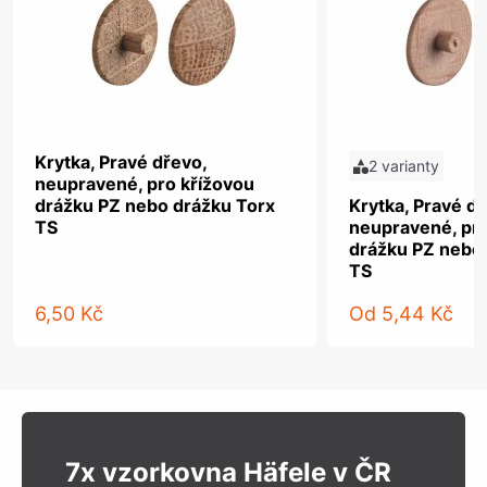
Krytka, Pravé dřevo,
2 varianty
neupravené, pro křížovou
drážku PZ nebo drážku Torx
Krytka, Pravé dř
TS
neupravené, pro
drážku PZ nebo
TS
6,50 Kč
Od
5,44 Kč
7x vzorkovna Häfele v ČR