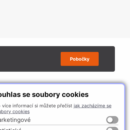
Pobočky
SLEDUJTE NÁS
ouhlas se soubory cookies
 více informací si můžete přečíst
jak zacházíme se
ubory cookies
rketingové