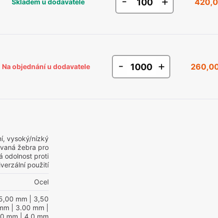
-
+
420,0
Skladem u dodavatele
-
+
260,00
Na objednání u dodavatele
í, vysoký/nízký
hovaná žebra pro
 odolnost proti
verzální použití
Ocel
5,00 mm
| 3,50
 mm
| 3.00 mm
|
00 mm
| 4,0 mm