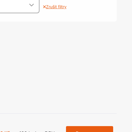
olečka
Zrušit filtry
olové nohy, Nábytkové nohy a
chanismy nastavení
olová kování
bytkové kluzáky a kolečka