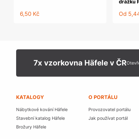
drážku 
6,50 Kč
Od
5,4
7x vzorkovna Häfele v ČR
Otevř
KATALOGY
O PORTÁLU
Nábytkové kování Häfele
Provozovatel portálu
Stavební katalog Häfele
Jak používat portál
Brožury Häfele