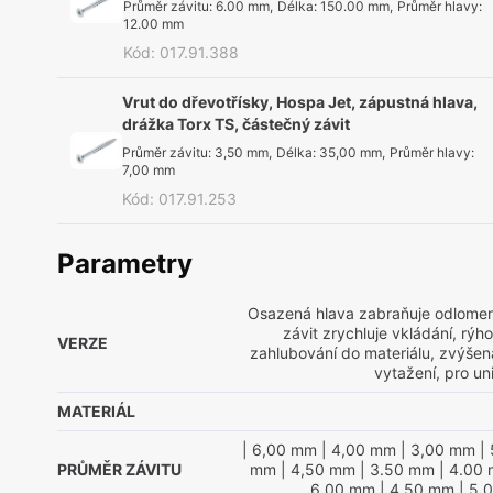
Průměr závitu
:
6.00 mm
,
Délka
:
150.00 mm
,
Průměr hlavy
:
12.00 mm
Kód
:
017.91.388
Vrut do dřevotřísky, Hospa Jet, zápustná hlava,
drážka Torx TS, částečný závit
Průměr závitu
:
3,50 mm
,
Délka
:
35,00 mm
,
Průměr hlavy
:
7,00 mm
Kód
:
017.91.253
Parametry
Osazená hlava zabraňuje odlomen
závit zrychluje vkládání, rý
VERZE
zahlubování do materiálu, zvýšená
vytažení, pro uni
MATERIÁL
| 6,00 mm
| 4,00 mm
| 3,00 mm
| 
PRŮMĚR ZÁVITU
mm
| 4,50 mm
| 3.50 mm
| 4.00
6.00 mm
| 4.50 mm
| 5.