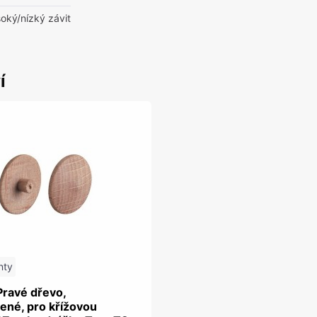
oký/nízký závit
í
nty
Pravé dřevo,
ené, pro křížovou