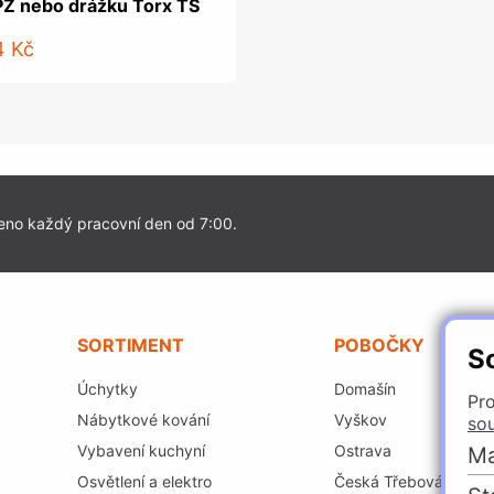
PZ nebo drážku Torx TS
4 Kč
eno každý pracovní den od 7:00.
SORTIMENT
POBOČKY
S
Úchytky
Domašín
Pro
Nábytkové kování
Vyškov
so
Vybavení kuchyní
Ostrava
Ma
Osvětlení a elektro
Česká Třebová