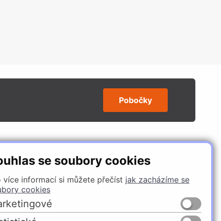
Pobočky
SLEDUJTE NÁS
ouhlas se soubory cookies
 více informací si můžete přečíst
jak zacházíme se
ubory cookies
rketingové