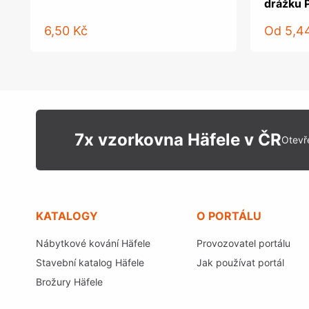
drážku 
6,50 Kč
Od
5,4
7x vzorkovna Häfele v ČR
Otevř
KATALOGY
O PORTÁLU
Nábytkové kování Häfele
Provozovatel portálu
Stavební katalog Häfele
Jak používat portál
Brožury Häfele