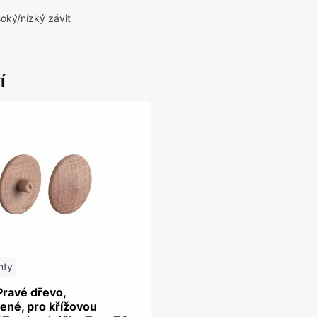
oký/nízký závit
í
nty
Pravé dřevo,
ené, pro křížovou