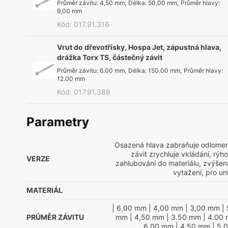
Průměr závitu
:
4,50 mm
,
Délka
:
50,00 mm
,
Průměr hlavy
:
9,00 mm
Kód
:
017.91.316
Vrut do dřevotřísky, Hospa Jet, zápustná hlava,
drážka Torx TS, částečný závit
Průměr závitu
:
6.00 mm
,
Délka
:
150.00 mm
,
Průměr hlavy
:
12.00 mm
Kód
:
017.91.388
Parametry
Osazená hlava zabraňuje odlomen
závit zrychluje vkládání, rý
VERZE
zahlubování do materiálu, zvýšená
vytažení, pro uni
MATERIÁL
| 6,00 mm
| 4,00 mm
| 3,00 mm
| 
PRŮMĚR ZÁVITU
mm
| 4,50 mm
| 3.50 mm
| 4.00
6.00 mm
| 4.50 mm
| 5.