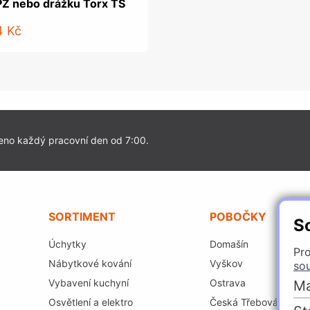
PZ nebo drážku Torx TS
4 Kč
eno každý pracovní den od 7:00.
SORTIMENT
POBOČKY
S
Úchytky
Domašín
Pro
Nábytkové kování
Vyškov
so
Vybavení kuchyní
Ostrava
Ma
Osvětlení a elektro
Česká Třebová