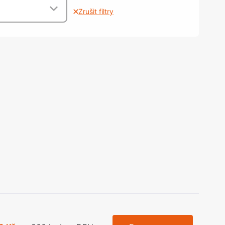
olečka
Zrušit filtry
olové nohy, Nábytkové nohy a
chanismy nastavení
olová kování
bytkové kluzáky a kolečka