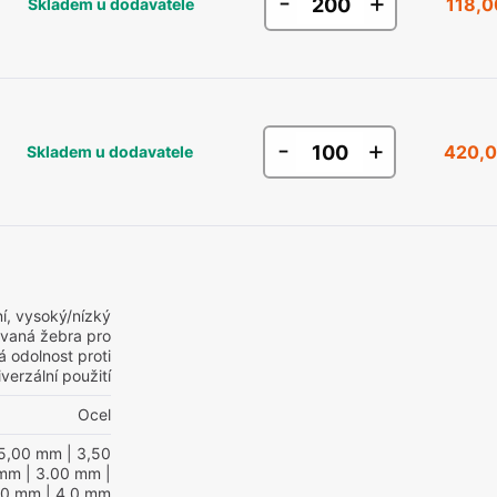
-
+
118,0
Skladem u dodavatele
-
+
420,0
Skladem u dodavatele
í, vysoký/nízký
hovaná žebra pro
 odolnost proti
verzální použití
Ocel
5,00 mm
| 3,50
 mm
| 3.00 mm
|
00 mm
| 4,0 mm