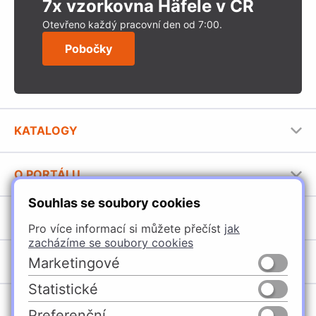
7x vzorkovna Häfele v ČR
Otevřeno každý pracovní den od 7:00.
Pobočky
KATALOGY
Nábytkové kování Häfele
O PORTÁLU
Stavební katalog Häfele
Souhlas se soubory cookies
Provozovatel portálu
Brožury Häfele
SORTIMENT
Jak používat portál
Pro více informací si můžete přečíst
jak
zacházíme se soubory cookies
Úchytky
POBOČKY
Marketingové
Nábytkové kování
Statistické
Domašín
Vybavení kuchyní
Preferenční
Vyškov