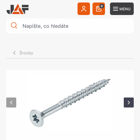
0
MENU
Šrouby