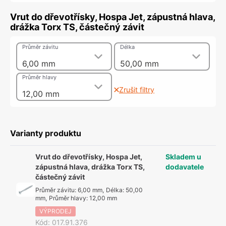
Vrut do dřevotřísky, Hospa Jet, zápustná hlava,
drážka Torx TS, částečný závit
Průměr závitu
Délka
6,00 mm
50,00 mm
Průměr hlavy
Zrušit filtry
12,00 mm
Varianty produktu
Vrut do dřevotřísky, Hospa Jet,
Skladem u
zápustná hlava, drážka Torx TS,
dodavatele
částečný závit
Průměr závitu
:
6,00 mm
,
Délka
:
50,00
mm
,
Průměr hlavy
:
12,00 mm
VÝPRODEJ
Kód
:
017.91.376