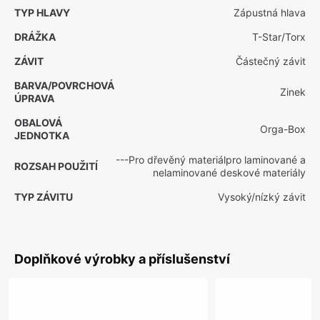
TYP HLAVY
Zápustná hlava
DRÁŽKA
T-Star/Torx
ZÁVIT
Částečný závit
BARVA/POVRCHOVÁ
Zinek
ÚPRAVA
OBALOVÁ
Orga-Box
JEDNOTKA
---Pro dřevěný materiálpro laminované a
ROZSAH POUŽITÍ
nelaminované deskové materiály
TYP ZÁVITU
Vysoký/nízký závit
Doplňkové výrobky a příslušenství