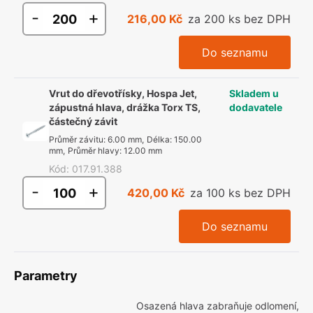
-
+
216,00 Kč
za 200 ks bez DPH
Do seznamu
Vrut do dřevotřísky, Hospa Jet,
Skladem u
zápustná hlava, drážka Torx TS,
dodavatele
částečný závit
Průměr závitu
:
6.00 mm
,
Délka
:
150.00
mm
,
Průměr hlavy
:
12.00 mm
Kód
:
017.91.388
-
+
420,00 Kč
za 100 ks bez DPH
Do seznamu
Parametry
Osazená hlava zabraňuje odlomení,