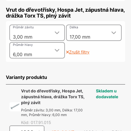
Vrut do dřevotřísky, Hospa Jet, zápustná hlava,
drážka Torx TS, plný závit
Průměr závitu
Délka
3,00 mm
17,00 mm
Průměr hlavy
Zrušit filtry
6,00 mm
Varianty produktu
Vrut do dřevotřísky, Hospa Jet,
Skladem u
zápustná hlava, drážka Torx TS,
dodavatele
plný závit
Průměr závitu
:
3,00 mm
,
Délka
:
17,00
mm
,
Průměr hlavy
:
6,00 mm
Kód
:
017.91.015