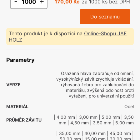
-
+
170,00 Kč
za 1000 ks bez DPH
Do seznamu
Tento produkt je k dispozici na
Online-Shopu JAF
HOLZ
Parametry
Osazená hlava zabraňuje odlomení,
vysoký/nízký závit zrychluje vkládání,
VERZE
rýhovaná žebra pro zahlubování do
materiálu, zvýšená odolnost proti
vytažení, pro univerzální použití
MATERIÁL
Ocel
| 4,00 mm
| 3,00 mm
| 5,00 mm
| 3,50
PRŮMĚR ZÁVITU
mm
| 4,50 mm
| 3.50 mm
| 5.00 mm
| 35,00 mm
| 40,00 mm
| 45,00 mm
|
50,00 mm
| 15,00 mm
| 30,00 mm
|