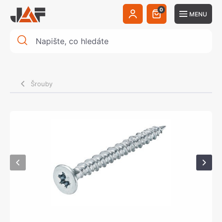
0
MENU
Šrouby