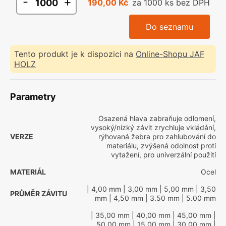
-
+
190,00 Kč
za 1000 ks bez DPH
Do seznamu
Tento produkt je k dispozici na
Online-Shopu JAF
HOLZ
Parametry
Osazená hlava zabraňuje odlomení,
vysoký/nízký závit zrychluje vkládání,
VERZE
rýhovaná žebra pro zahlubování do
materiálu, zvýšená odolnost proti
vytažení, pro univerzální použití
MATERIÁL
Ocel
| 4,00 mm
| 3,00 mm
| 5,00 mm
| 3,50
PRŮMĚR ZÁVITU
mm
| 4,50 mm
| 3.50 mm
| 5.00 mm
| 35,00 mm
| 40,00 mm
| 45,00 mm
|
50,00 mm
| 15,00 mm
| 30,00 mm
|