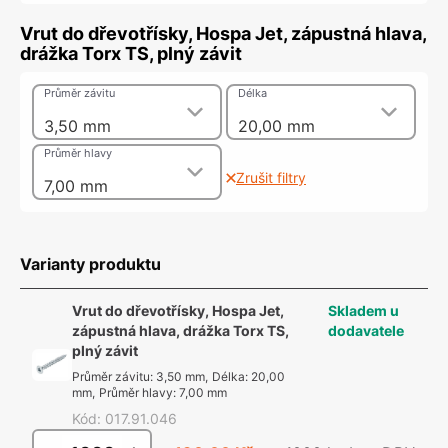
Vrut do dřevotřísky, Hospa Jet, zápustná hlava,
drážka Torx TS, plný závit
Průměr závitu
Délka
3,50 mm
20,00 mm
Průměr hlavy
Zrušit filtry
7,00 mm
Varianty produktu
Vrut do dřevotřísky, Hospa Jet,
Skladem u
zápustná hlava, drážka Torx TS,
dodavatele
plný závit
Průměr závitu
:
3,50 mm
,
Délka
:
20,00
mm
,
Průměr hlavy
:
7,00 mm
Kód
:
017.91.046