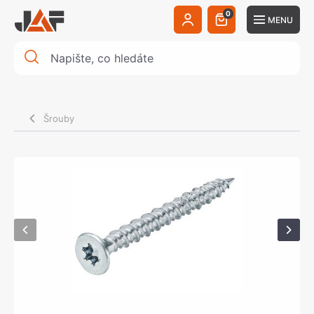
0
MENU
Šrouby