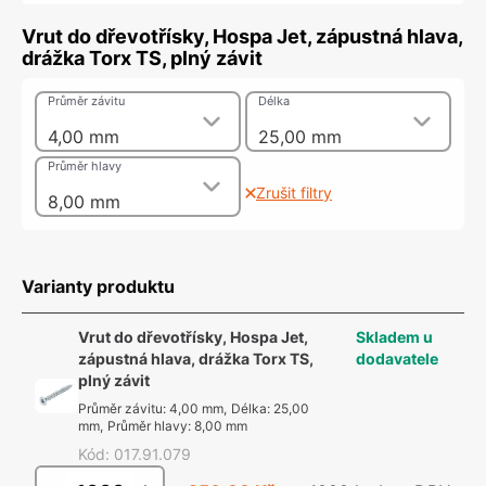
Vrut do dřevotřísky, Hospa Jet, zápustná hlava,
drážka Torx TS, plný závit
Průměr závitu
Délka
4,00 mm
25,00 mm
Průměr hlavy
Zrušit filtry
8,00 mm
Varianty produktu
Vrut do dřevotřísky, Hospa Jet,
Skladem u
zápustná hlava, drážka Torx TS,
dodavatele
plný závit
Průměr závitu
:
4,00 mm
,
Délka
:
25,00
mm
,
Průměr hlavy
:
8,00 mm
Kód
:
017.91.079