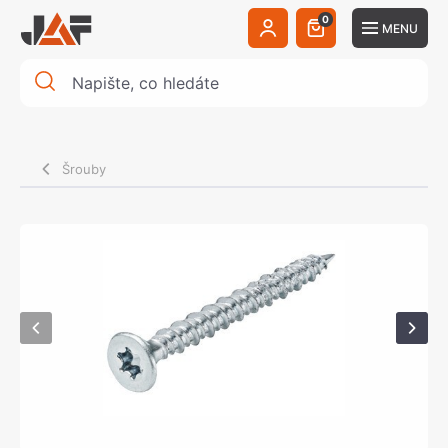
0
MENU
Šrouby