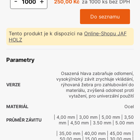
-
+
250,00 Kč
za 1000 ks bez DPH
Do seznamu
Tento produkt je k dispozici na
Online-Shopu JAF
HOLZ
Parametry
Osazená hlava zabraňuje odlomení,
vysoký/nízký závit zrychluje vkládání,
VERZE
rýhovaná žebra pro zahlubování do
materiálu, zvýšená odolnost proti
vytažení, pro univerzální použití
MATERIÁL
Ocel
| 4,00 mm
| 3,00 mm
| 5,00 mm
| 3,50
PRŮMĚR ZÁVITU
mm
| 4,50 mm
| 3.50 mm
| 5.00 mm
| 35,00 mm
| 40,00 mm
| 45,00 mm
|
50,00 mm
| 15,00 mm
| 30,00 mm
|