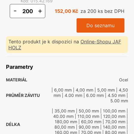
Kód
:
015.42.169
-
+
152,00 Kč
za 200 ks bez DPH
Do seznamu
Tento produkt je k dispozici na
Online-Shopu JAF
HOLZ
Parametry
MATERIÁL
Ocel
| 6,00 mm
| 4,00 mm
| 5,00 mm
| 4,50
PRŮMĚR ZÁVITU
mm
| 4.00 mm
| 6.00 mm
| 4.50 mm
|
5.00 mm
| 35,00 mm
| 50,00 mm
| 100,00 mm
|
40.00 mm
| 110,00 mm
| 120,00 mm
|
180,00 mm
| 60,00 mm
| 70,00 mm
|
DÉLKA
80,00 mm
| 90,00 mm
| 140,00 mm
|
160,00 mm
| 70.00 mm
| 80.00 mm
|