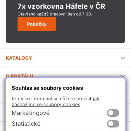
7x vzorkovna Häfele v ČR
Otevřeno každý pracovní den od 7:00.
Pobočky
KATALOGY
Nábytkové kování Häfele
O PORTÁLU
Stavební katalog Häfele
Souhlas se soubory cookies
Provozovatel portálu
Brožury Häfele
SORTIMENT
Jak používat portál
Pro více informací si můžete přečíst
jak
zacházíme se soubory cookies
Úchytky
POBOČKY
Marketingové
Nábytkové kování
Statistické
Domašín
Vybavení kuchyní