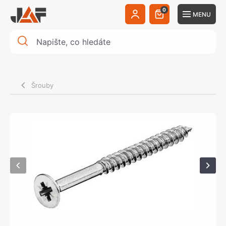
0
MENU
Šrouby