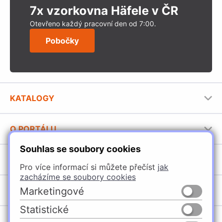
7x vzorkovna Häfele v ČR
Otevřeno každý pracovní den od 7:00.
Pobočky
KATALOGY
Nábytkové kování Häfele
O PORTÁLU
Stavební katalog Häfele
Souhlas se soubory cookies
Provozovatel portálu
Brožury Häfele
SORTIMENT
Jak používat portál
Pro více informací si můžete přečíst
jak
zacházíme se soubory cookies
Úchytky
POBOČKY
Marketingové
Nábytkové kování
Statistické
Domašín
Vybavení kuchyní