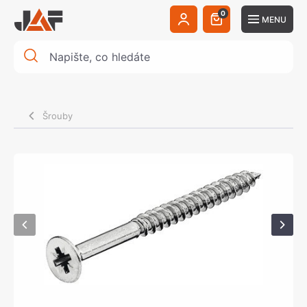
0
MENU
Šrouby