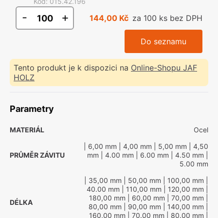
Kód
:
015.42.196
-
+
144,00 Kč
za 100 ks bez DPH
Do seznamu
Tento produkt je k dispozici na
Online-Shopu JAF
HOLZ
Parametry
MATERIÁL
Ocel
| 6,00 mm
| 4,00 mm
| 5,00 mm
| 4,50
PRŮMĚR ZÁVITU
mm
| 4.00 mm
| 6.00 mm
| 4.50 mm
|
5.00 mm
| 35,00 mm
| 50,00 mm
| 100,00 mm
|
40.00 mm
| 110,00 mm
| 120,00 mm
|
180,00 mm
| 60,00 mm
| 70,00 mm
|
DÉLKA
80,00 mm
| 90,00 mm
| 140,00 mm
|
160,00 mm
| 70.00 mm
| 80.00 mm
|