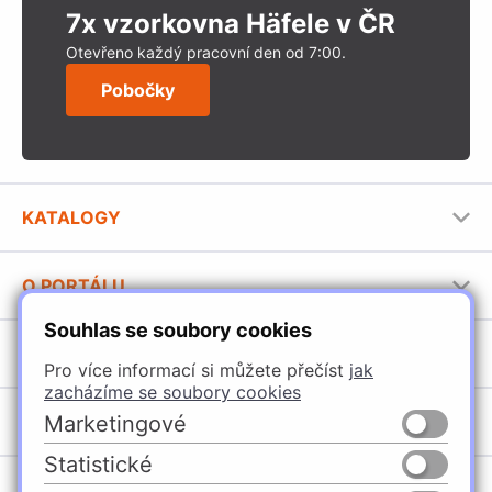
7x vzorkovna Häfele v ČR
Otevřeno každý pracovní den od 7:00.
Pobočky
KATALOGY
Nábytkové kování Häfele
O PORTÁLU
Stavební katalog Häfele
Souhlas se soubory cookies
Provozovatel portálu
Brožury Häfele
SORTIMENT
Jak používat portál
Pro více informací si můžete přečíst
jak
zacházíme se soubory cookies
Úchytky
POBOČKY
Marketingové
Nábytkové kování
Statistické
Domašín
Vybavení kuchyní