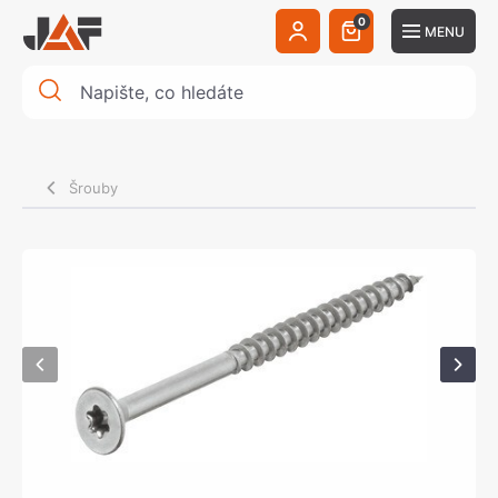
0
MENU
Šrouby