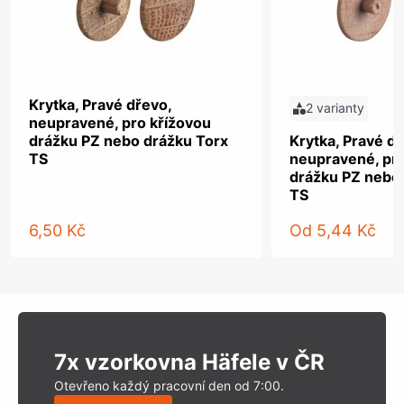
Krytka, Pravé dřevo,
2 varianty
neupravené, pro křížovou
drážku PZ nebo drážku Torx
Krytka, Pravé dř
TS
neupravené, pro
drážku PZ nebo
TS
6,50 Kč
Od
5,44 Kč
7x vzorkovna Häfele v ČR
Otevřeno každý pracovní den od 7:00.