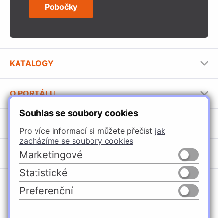
Pobočky
KATALOGY
Nábytkové kování Häfele
O PORTÁLU
Stavební katalog Häfele
Souhlas se soubory cookies
Provozovatel portálu
Brožury Häfele
SORTIMENT
Jak používat portál
Pro více informací si můžete přečíst
jak
zacházíme se soubory cookies
Úchytky
POBOČKY
Marketingové
Nábytkové kování
Statistické
Domašín
Vybavení kuchyní
Preferenční
Vyškov
Osvětlení a elektro
Česko
Slovensko
Ostrava
Posuvné kování