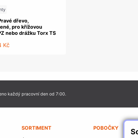
nty
Pravé dřevo,
ené, pro křížovou
PZ nebo drážku Torx TS
4 Kč
eno každý pracovní den od 7:00.
SORTIMENT
POBOČKY
S