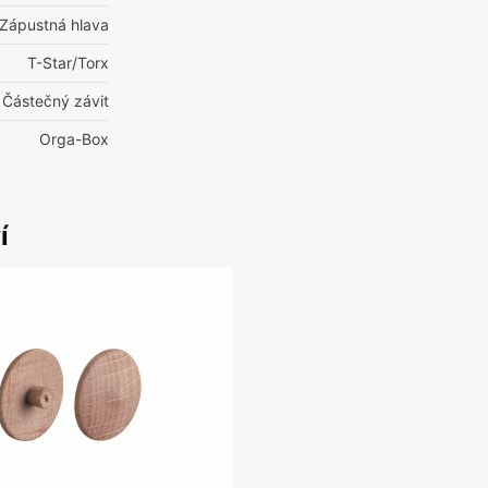
Zápustná hlava
T-Star/Torx
 Částečný závit
Orga-Box
í