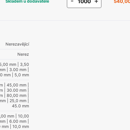
-
+
540,00
Skladem u dodavatele
Nerezavějící
Nerez
5,00 mm
| 3,50
 mm
| 3.00 mm
|
00 mm
| 5,0 mm
mm
| 45,00 mm
|
mm
| 30.00 mm
|
mm
| 80,00 mm
|
 mm
| 25,0 mm
|
45.0 mm
7,00 mm
| 10,00
 mm
| 6.00 mm
|
0 mm
| 10,0 mm