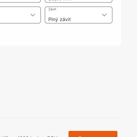
olečka
Závit
olové nohy, Nábytkové nohy a
chanismy nastavení
Plný závit
olová kování
bytkové kluzáky a kolečka