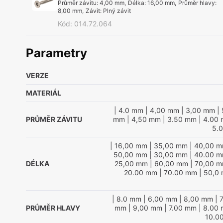
Průměr závitu
:
4,00 mm
,
Délka
:
16,00 mm
,
Průměr hlavy
:
8,00 mm
,
Závit
:
Plný závit
Kód
:
014.72.064
Parametry
VERZE
MATERIÁL
| 4.0 mm
| 4,00 mm
| 3,00 mm
| 
PRŮMĚR ZÁVITU
mm
| 4,50 mm
| 3.50 mm
| 4.00
5.
| 16,00 mm
| 35,00 mm
| 40,00 
50,00 mm
| 30,00 mm
| 40.00 
DÉLKA
25,00 mm
| 60,00 mm
| 70,00 
20.00 mm
| 70.00 mm
| 50,0
| 8.0 mm
| 6,00 mm
| 8,00 mm
| 
PRŮMĚR HLAVY
mm
| 9,00 mm
| 7.00 mm
| 8.00
10.0