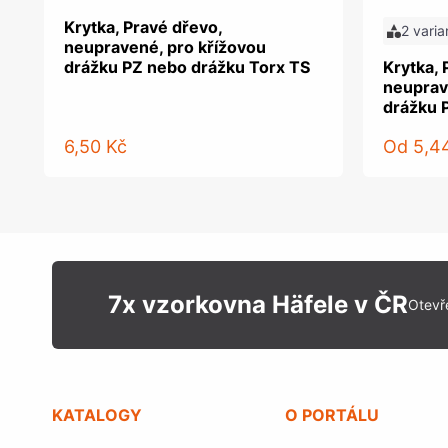
Krytka, Pravé dřevo,
2 varia
neupravené, pro křížovou
drážku PZ nebo drážku Torx TS
Krytka, 
neuprav
drážku 
6,50 Kč
Od
5,4
7x vzorkovna Häfele v ČR
Otevř
KATALOGY
O PORTÁLU