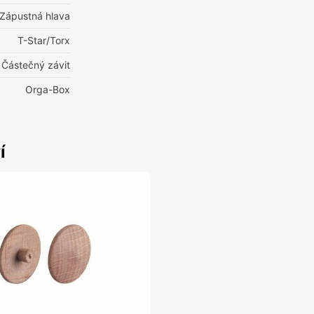
Zápustná hlava
T-Star/Torx
 Částečný závit
Orga-Box
í