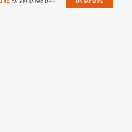
0 Kč
za 500 ks bez DPH
Do seznamu