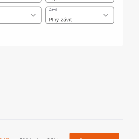
olečka
Závit
olové nohy, Nábytkové nohy a
chanismy nastavení
Plný závit
olová kování
bytkové kluzáky a kolečka