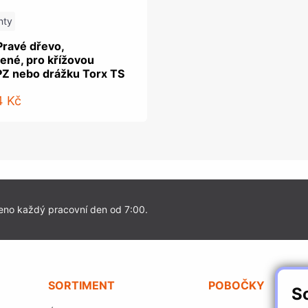
nty
Pravé dřevo,
ené, pro křížovou
PZ nebo drážku Torx TS
4 Kč
eno každý pracovní den od 7:00.
SORTIMENT
POBOČKY
S