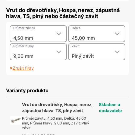
Vrut do dřevotřísky, Hospa, nerez, zápustná
hlava, TS, plný nebo částečný závit
Průměr závitu
Délka
4,50 mm
45,00 mm
Průměr hlavy
Závit
9,00 mm
Plný závit
Zrušit filtry
Varianty produktu
Vrut do dřevotřísky, Hospa, nerez,
Skladem u
zápustná hlava, TS, plný závit
dodavatele
Průměr závitu
:
4,50 mm
,
Délka
:
45,00
mm
,
Průměr hlavy
:
9,00 mm
,
Závit
:
Plný
závit