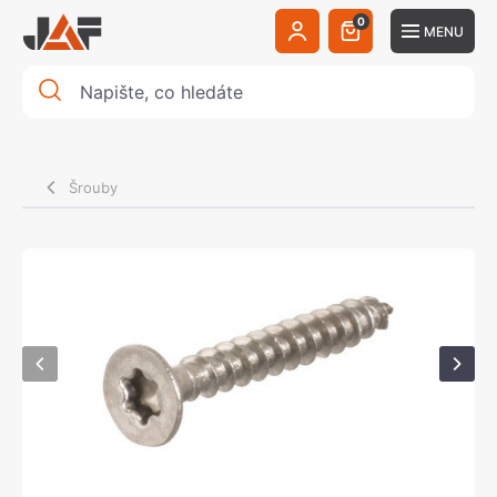
0
MENU
Šrouby