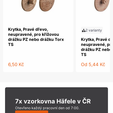
Krytka, Pravé dřevo,
2 varianty
neupravené, pro křížovou
drážku PZ nebo drážku Torx
Krytka, Pravé dř
TS
neupravené, pro
drážku PZ nebo
TS
6,50 Kč
Od
5,44 Kč
7x vzorkovna Häfele v ČR
Otevřeno každý pracovní den od 7:00.