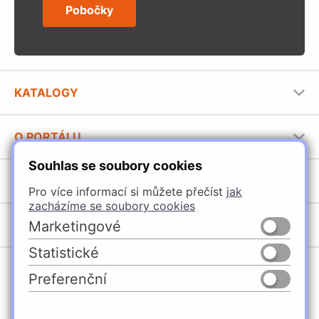
Pobočky
KATALOGY
Nábytkové kování Häfele
O PORTÁLU
Stavební katalog Häfele
Souhlas se soubory cookies
Provozovatel portálu
Brožury Häfele
SORTIMENT
Jak používat portál
Pro více informací si můžete přečíst
jak
zacházíme se soubory cookies
Úchytky
POBOČKY
Marketingové
Nábytkové kování
Statistické
Domašín
Vybavení kuchyní
Preferenční
Vyškov
Osvětlení a elektro
Česko
Slovensko
Ostrava
Posuvné kování