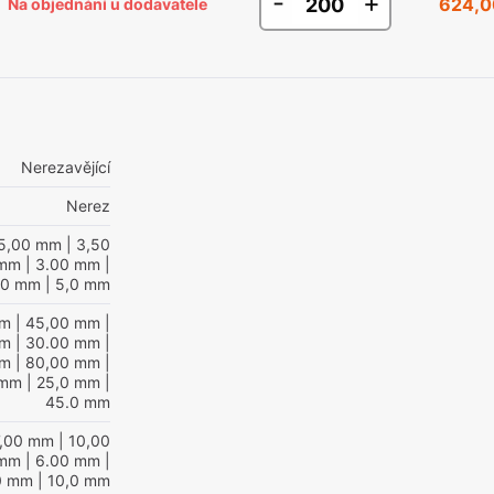
-
+
624,0
Na objednání u dodavatele
Nerezavějící
Nerez
5,00 mm
| 3,50
 mm
| 3.00 mm
|
00 mm
| 5,0 mm
mm
| 45,00 mm
|
mm
| 30.00 mm
|
mm
| 80,00 mm
|
 mm
| 25,0 mm
|
45.0 mm
7,00 mm
| 10,00
 mm
| 6.00 mm
|
0 mm
| 10,0 mm