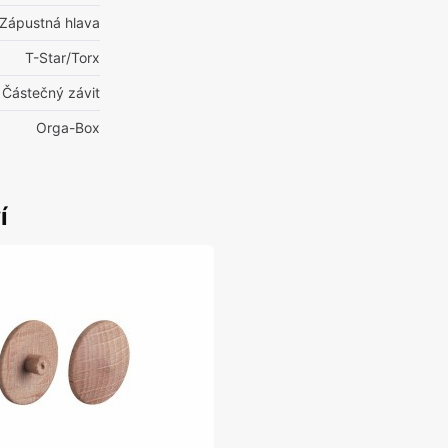
Zápustná hlava
T-Star/Torx
 Částečný závit
Orga-Box
í