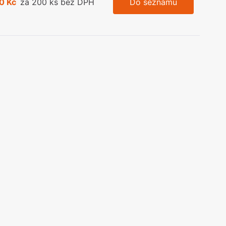
0 Kč
za 200 ks bez DPH
Do seznamu