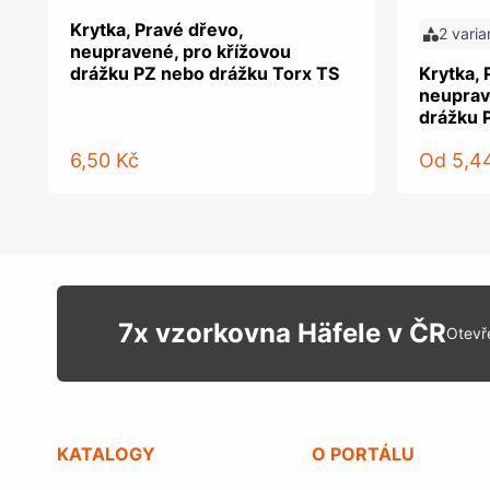
Krytka, Pravé dřevo,
2 varia
neupravené, pro křížovou
drážku PZ nebo drážku Torx TS
Krytka, 
neuprav
drážku 
6,50 Kč
Od
5,4
7x vzorkovna Häfele v ČR
Otevř
KATALOGY
O PORTÁLU