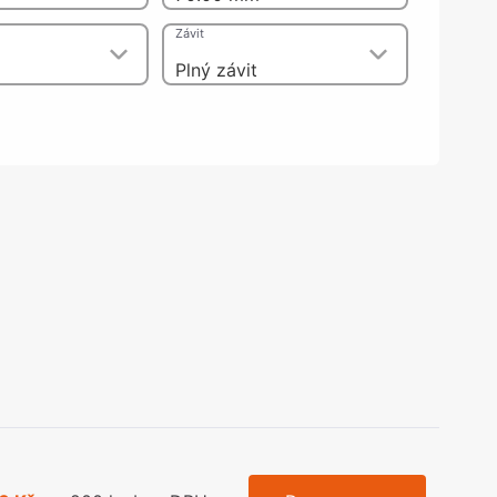
olečka
Závit
olové nohy, Nábytkové nohy a
chanismy nastavení
Plný závit
olová kování
bytkové kluzáky a kolečka