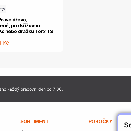
nty
Pravé dřevo,
ené, pro křížovou
PZ nebo drážku Torx TS
4 Kč
eno každý pracovní den od 7:00.
SORTIMENT
POBOČKY
S