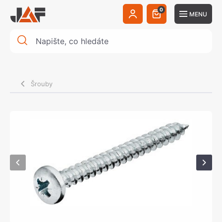
0
MENU
Šrouby