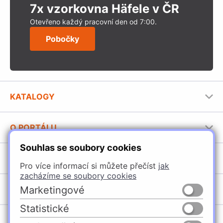
7x vzorkovna Häfele v ČR
Otevřeno každý pracovní den od 7:00.
Pobočky
KATALOGY
Nábytkové kování Häfele
O PORTÁLU
Stavební katalog Häfele
Souhlas se soubory cookies
Provozovatel portálu
Brožury Häfele
SORTIMENT
Jak používat portál
Pro více informací si můžete přečíst
jak
zacházíme se soubory cookies
Úchytky
POBOČKY
Marketingové
Nábytkové kování
Statistické
Domašín
Vybavení kuchyní