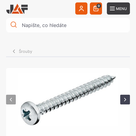
0
MENU
Šrouby