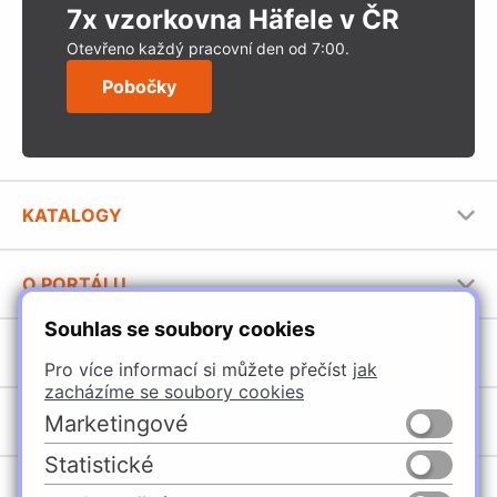
7x vzorkovna Häfele v ČR
Otevřeno každý pracovní den od 7:00.
Pobočky
KATALOGY
Nábytkové kování Häfele
O PORTÁLU
Stavební katalog Häfele
Souhlas se soubory cookies
Provozovatel portálu
Brožury Häfele
SORTIMENT
Jak používat portál
Pro více informací si můžete přečíst
jak
zacházíme se soubory cookies
Úchytky
POBOČKY
Marketingové
Nábytkové kování
Statistické
Domašín
Vybavení kuchyní