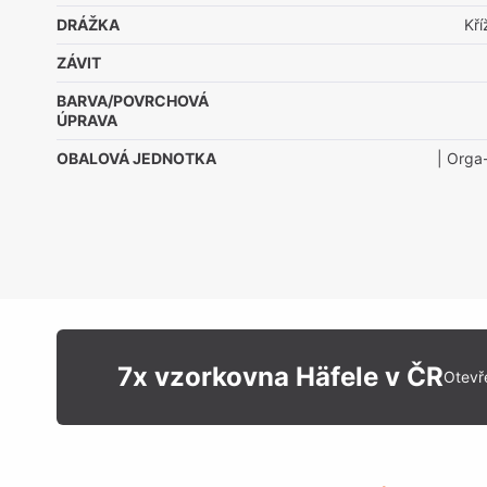
DRÁŽKA
Kř
ZÁVIT
BARVA/POVRCHOVÁ
ÚPRAVA
OBALOVÁ JEDNOTKA
| Orga
7x vzorkovna Häfele v ČR
Otevř