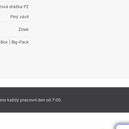
ížová drážka PZ
Plný závit
Zinek
-Box
| Big-Pack
eno každý pracovní den od 7:00.