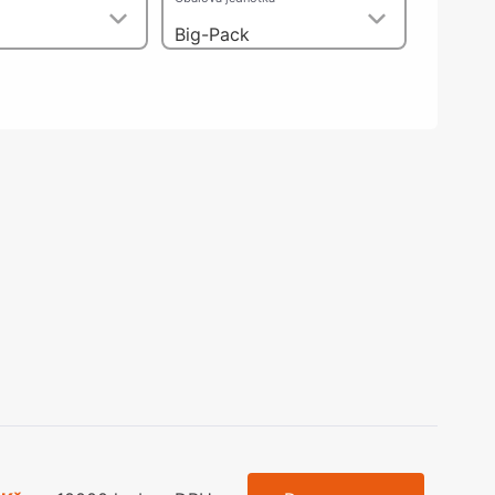
olečka
Big-Pack
olové nohy, Nábytkové nohy a
chanismy nastavení
olová kování
bytkové kluzáky a kolečka