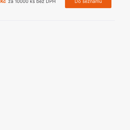
 Kč
za 10000 ks bez DPH
Do seznamu