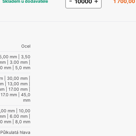
-
+
1 700,00
Skladem u dodavatele
Ocel
5,00 mm
| 3,50
 mm
| 3.00 mm
|
,0 mm
| 5,0 mm
mm
| 30,00 mm
|
mm
| 13,00 mm
|
mm
| 17.00 mm
|
 17.0 mm
| 45,0
mm
7,00 mm
| 10,00
 mm
| 6.00 mm
|
,0 mm
| 8,0 mm
Půlkulatá hlava