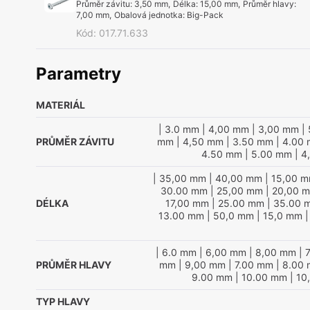
Průměr závitu
:
3,50 mm
,
Délka
:
15,00 mm
,
Průměr hlavy
:
7,00 mm
,
Obalová jednotka
:
Big-Pack
Kód
:
017.71.633
Parametry
MATERIÁL
| 3.0 mm
| 4,00 mm
| 3,00 mm
| 
PRŮMĚR ZÁVITU
mm
| 4,50 mm
| 3.50 mm
| 4.00
4.50 mm
| 5.00 mm
| 4
| 35,00 mm
| 40,00 mm
| 15,00 
30.00 mm
| 25,00 mm
| 20,00 
DÉLKA
17,00 mm
| 25.00 mm
| 35.00 
13.00 mm
| 50,0 mm
| 15,0 mm
|
| 6.0 mm
| 6,00 mm
| 8,00 mm
| 
PRŮMĚR HLAVY
mm
| 9,00 mm
| 7.00 mm
| 8.00
9.00 mm
| 10.00 mm
| 10
TYP HLAVY