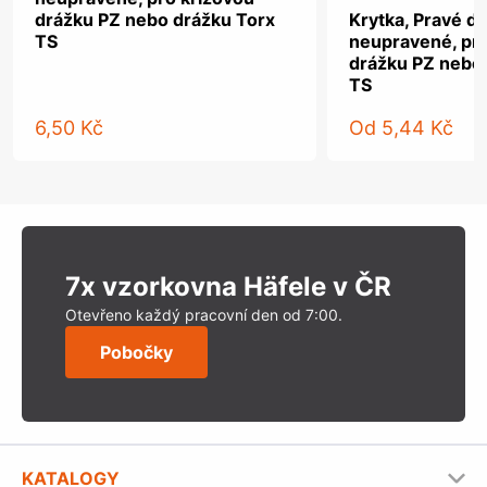
drážku PZ nebo drážku Torx
Krytka, Pravé dř
TS
neupravené, pro
drážku PZ nebo
TS
6,50 Kč
Od
5,44 Kč
7x vzorkovna Häfele v ČR
Otevřeno každý pracovní den od 7:00.
Pobočky
KATALOGY