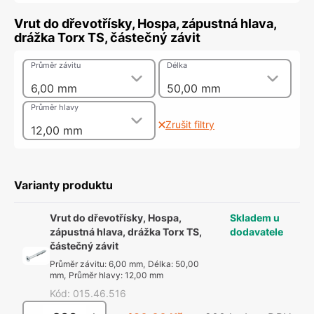
Vrut do dřevotřísky, Hospa, zápustná hlava,
drážka Torx TS, částečný závit
Průměr závitu
Délka
6,00 mm
50,00 mm
Průměr hlavy
Zrušit filtry
12,00 mm
Varianty produktu
Vrut do dřevotřísky, Hospa,
Skladem u
zápustná hlava, drážka Torx TS,
dodavatele
částečný závit
Průměr závitu
:
6,00 mm
,
Délka
:
50,00
mm
,
Průměr hlavy
:
12,00 mm
Kód
:
015.46.516