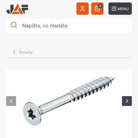
0
MENU
Šrouby