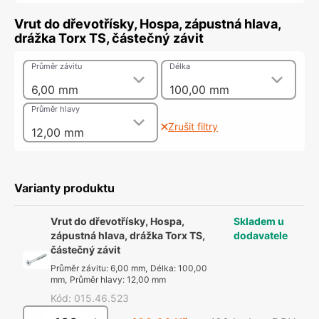
Vrut do dřevotřísky, Hospa, zápustná hlava,
drážka Torx TS, částečný závit
Průměr závitu
Délka
6,00 mm
100,00 mm
Průměr hlavy
Zrušit filtry
12,00 mm
Varianty produktu
Vrut do dřevotřísky, Hospa,
Skladem u
zápustná hlava, drážka Torx TS,
dodavatele
částečný závit
Průměr závitu
:
6,00 mm
,
Délka
:
100,00
mm
,
Průměr hlavy
:
12,00 mm
Kód
:
015.46.523