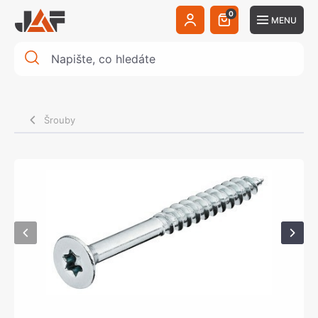
0
MENU
Šrouby