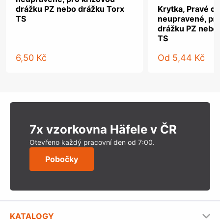
drážku PZ nebo drážku Torx
Krytka, Pravé dř
TS
neupravené, pro
drážku PZ nebo
TS
6,50 Kč
Od
5,44 Kč
7x vzorkovna Häfele v ČR
Otevřeno každý pracovní den od 7:00.
Pobočky
KATALOGY