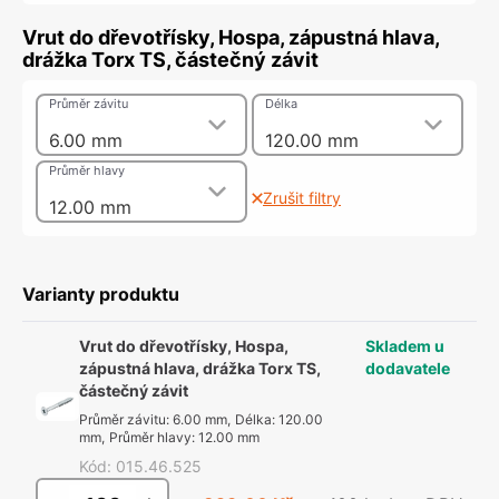
Vrut do dřevotřísky, Hospa, zápustná hlava,
drážka Torx TS, částečný závit
Průměr závitu
Délka
6.00 mm
120.00 mm
Průměr hlavy
Zrušit filtry
12.00 mm
Varianty produktu
Vrut do dřevotřísky, Hospa,
Skladem u
zápustná hlava, drážka Torx TS,
dodavatele
částečný závit
Průměr závitu
:
6.00 mm
,
Délka
:
120.00
mm
,
Průměr hlavy
:
12.00 mm
Kód
:
015.46.525