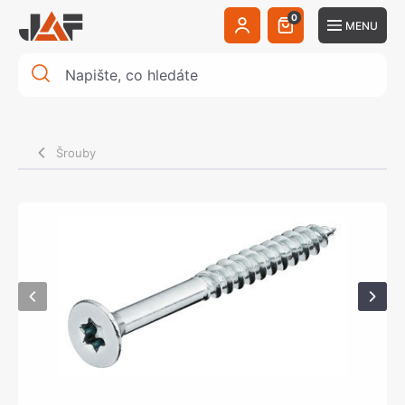
0
MENU
Šrouby