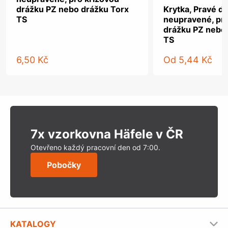
drážku PZ nebo drážku Torx
Krytka, Pravé dř
TS
neupravené, pro
drážku PZ nebo
TS
6,50 Kč
Od
5,44 Kč
7x vzorkovna Häfele v ČR
Otevřeno každý pracovní den od 7:00.
Pobočky
KATALOGY