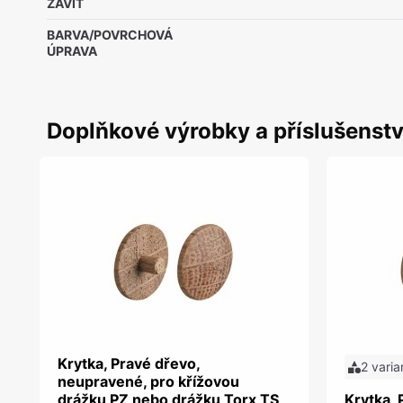
ZÁVIT
BARVA/POVRCHOVÁ
ÚPRAVA
Doplňkové výrobky a příslušenstv
Krytka, Pravé dřevo,
2 varia
neupravené, pro křížovou
drážku PZ nebo drážku Torx TS
Krytka, 