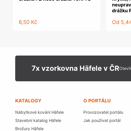
neuprav
drážku 
6,50 Kč
Od
5,4
7x vzorkovna Häfele v ČR
Otevř
KATALOGY
O PORTÁLU
Nábytkové kování Häfele
Provozovatel portálu
Stavební katalog Häfele
Jak používat portál
Brožury Häfele