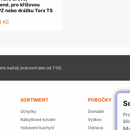
ené, pro křížovou
PZ nebo drážku Torx TS
4 Kč
eno každý pracovní den od 7:00.
SORTIMENT
POBOČKY
S
Úchytky
Domašín
Pro
Nábytkové kování
Vyškov
so
Vybavení kuchyní
Ostrava
Ma