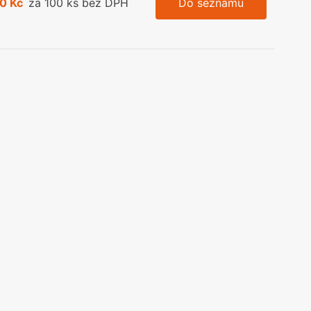
0 Kč
za 100 ks bez DPH
Do seznamu