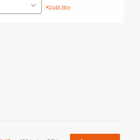
olečka
Zrušit filtry
olové nohy, Nábytkové nohy a
chanismy nastavení
olová kování
bytkové kluzáky a kolečka