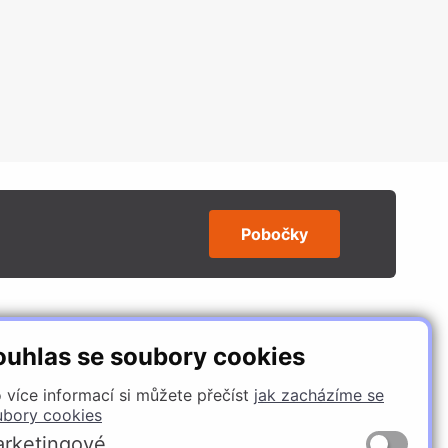
Pobočky
SLEDUJTE NÁS
ouhlas se soubory cookies
 více informací si můžete přečíst
jak zacházíme se
ubory cookies
rketingové