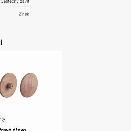
Částečný závit
Zinek
í
nty
Pravé dřevo,