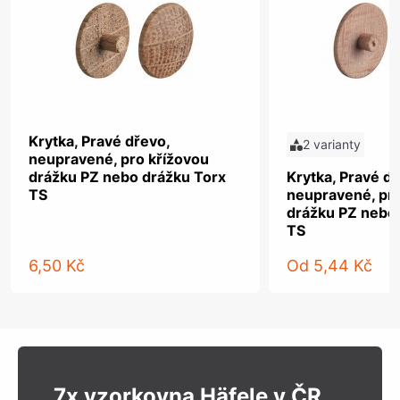
Krytka, Pravé dřevo,
2 varianty
neupravené, pro křížovou
drážku PZ nebo drážku Torx
Krytka, Pravé dř
TS
neupravené, pro
drážku PZ nebo
TS
6,50 Kč
Od
5,44 Kč
7x vzorkovna Häfele v ČR