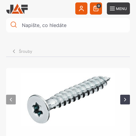
0
MENU
Šrouby