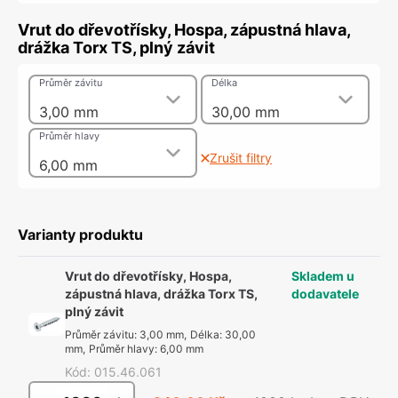
Vrut do dřevotřísky, Hospa, zápustná hlava,
drážka Torx TS, plný závit
Průměr závitu
Délka
3,00 mm
30,00 mm
Průměr hlavy
Zrušit filtry
6,00 mm
Varianty produktu
Vrut do dřevotřísky, Hospa,
Skladem u
zápustná hlava, drážka Torx TS,
dodavatele
plný závit
Průměr závitu
:
3,00 mm
,
Délka
:
30,00
mm
,
Průměr hlavy
:
6,00 mm
Kód
:
015.46.061