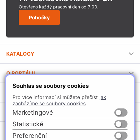
Otevřeno každý pracovní den od 7:00.
Pobočky
KATALOGY
Nábytkové kování Häfele
O PORTÁLU
Stavební katalog Häfele
Souhlas se soubory cookies
Provozovatel portálu
Brožury Häfele
SORTIMENT
Jak používat portál
Pro více informací si můžete přečíst
jak
zacházíme se soubory cookies
Úchytky
POBOČKY
Marketingové
Nábytkové kování
Statistické
Domašín
Vybavení kuchyní
Preferenční
Vyškov
Osvětlení a elektro
Česko
Slovensko