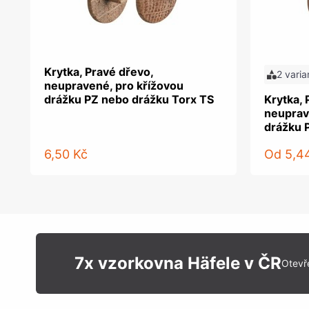
Krytka, Pravé dřevo,
2 varia
neupravené, pro křížovou
drážku PZ nebo drážku Torx TS
Krytka, 
neuprav
drážku 
6,50 Kč
Od
5,4
7x vzorkovna Häfele v ČR
Otevř