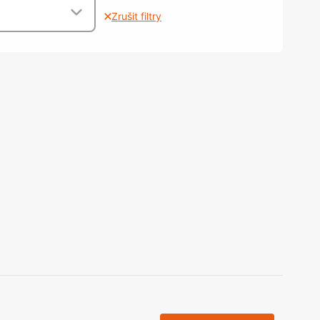
olečka
Zrušit filtry
olové nohy, Nábytkové nohy a
chanismy nastavení
olová kování
bytkové kluzáky a kolečka