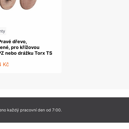
nty
Pravé dřevo,
ené, pro křížovou
PZ nebo drážku Torx TS
4 Kč
eno každý pracovní den od 7:00.