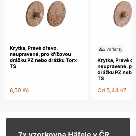
Krytka, Pravé dřevo,
2 varianty
neupravené, pro křížovou
drážku PZ nebo drážku Torx
Krytka, Pravé dř
TS
neupravené, pro
drážku PZ nebo
TS
6,50 Kč
Od
5,44 Kč
7x vzorkovna Häfele v ČR