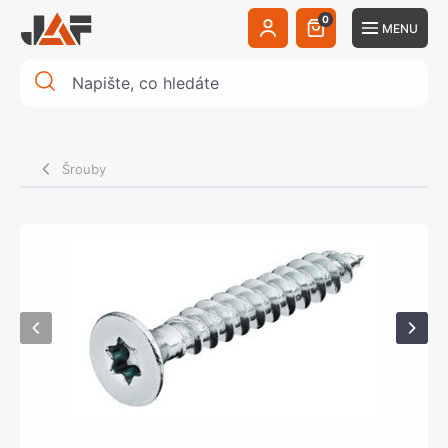
0
MENU
Šrouby