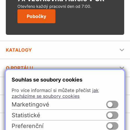
Otevřeno každý pracovní den od 7:00.
Pobočky
KATALOGY
Nábytkové kování Häfele
O PORTÁLU
Stavební katalog Häfele
Souhlas se soubory cookies
Provozovatel portálu
Brožury Häfele
SORTIMENT
Jak používat portál
Pro více informací si můžete přečíst
jak
zacházíme se soubory cookies
Úchytky
POBOČKY
Marketingové
Nábytkové kování
Statistické
Domašín
Vybavení kuchyní
Preferenční
Vyškov
Osvětlení a elektro
Česko
Slovensko