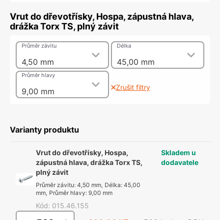
Vrut do dřevotřísky, Hospa, zápustná hlava,
drážka Torx TS, plný závit
Průměr závitu
Délka
4,50 mm
45,00 mm
Průměr hlavy
Zrušit filtry
9,00 mm
Varianty produktu
Vrut do dřevotřísky, Hospa,
Skladem u
zápustná hlava, drážka Torx TS,
dodavatele
plný závit
Průměr závitu
:
4,50 mm
,
Délka
:
45,00
mm
,
Průměr hlavy
:
9,00 mm
Kód
:
015.46.155