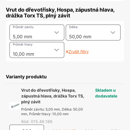
Vrut do dřevotřísky, Hospa, zápustná hlava,
drážka Torx TS, plný závit
Průměr závitu
Délka
5,00 mm
50,00 mm
Průměr hlavy
Zrušit filtry
10,00 mm
Varianty produktu
Vrut do dřevotřísky, Hospa,
Skladem u
zápustná hlava, drážka Torx TS,
dodavatele
plný závit
Průměr závitu
:
5,00 mm
,
Délka
:
50,00
mm
,
Průměr hlavy
:
10,00 mm
Kód
:
015.46.186