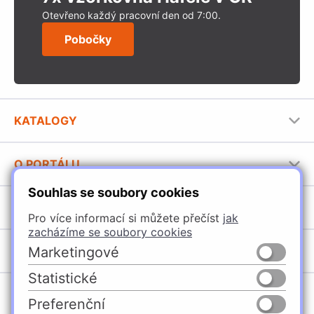
Otevřeno každý pracovní den od 7:00.
Pobočky
KATALOGY
Nábytkové kování Häfele
O PORTÁLU
Stavební katalog Häfele
Souhlas se soubory cookies
Provozovatel portálu
Brožury Häfele
SORTIMENT
Jak používat portál
Pro více informací si můžete přečíst
jak
zacházíme se soubory cookies
Úchytky
POBOČKY
Marketingové
Nábytkové kování
Statistické
Domašín
Vybavení kuchyní
Preferenční
Vyškov
Osvětlení a elektro
Česko
Slovensko