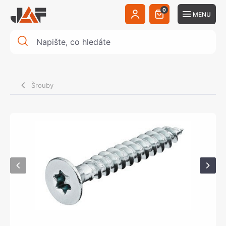
0
MENU
Šrouby