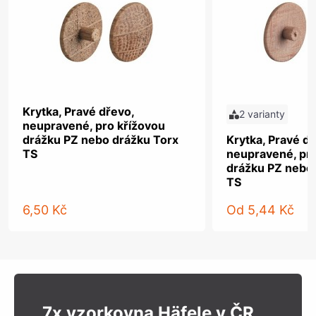
Krytka, Pravé dřevo,
2 varianty
neupravené, pro křížovou
drážku PZ nebo drážku Torx
Krytka, Pravé dř
TS
neupravené, pro
drážku PZ nebo
TS
6,50 Kč
Od
5,44 Kč
7x vzorkovna Häfele v ČR